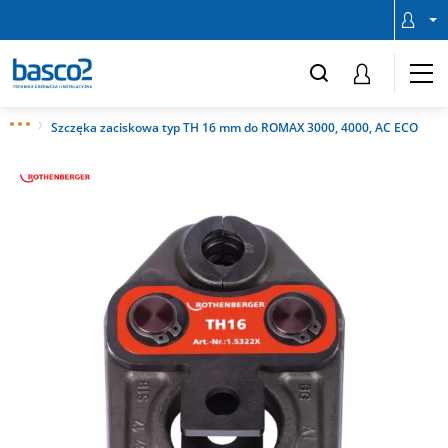
Szczęka zaciskowa typ TH 16 mm do ROMAX 3000, 4000, AC ECO