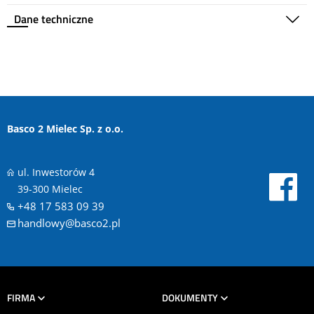
Dane techniczne
Basco 2 Mielec Sp. z o.o.
ul. Inwestorów 4
39-300 Mielec
+48 17 583 09 39
handlowy@basco2.pl
FIRMA
DOKUMENTY