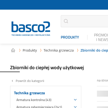
PROMOC
PRODUKTY
I NEW
Produkty
Technika grzewcza
Zbiorniki do cie



Zbiorniki do ciepłej wody użytkowej
na stro
Powrót do kategorii
Technika grzewcza
Armatura kontrolna (43)
Armatura zabezpieczająca (241)