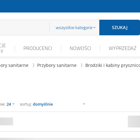
wszystkie kategorie
SZUKAJ
JE
PRODUCENCI
NOWOŚCI
WYPRZEDAŻ
SY
ory sanitarne
Przybory sanitarne
Brodziki i kabiny pryszni


sortuj
nie