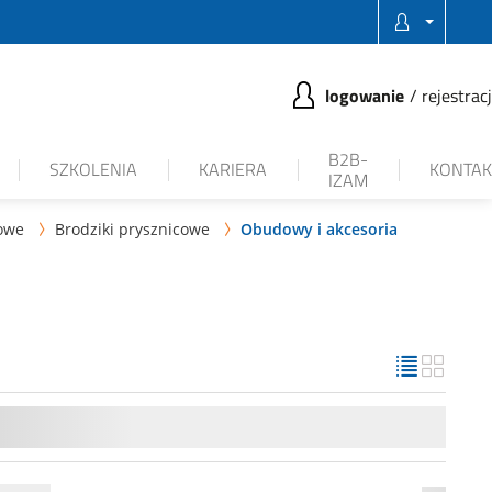
logowanie
rejestrac
B2B-
SZKOLENIA
KARIERA
KONTAK
IZAM
cowe
Brodziki prysznicowe
Obudowy i akcesoria

