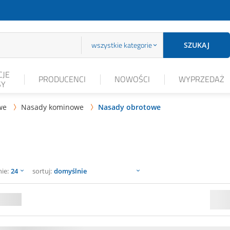
wszystkie kategorie
SZUKAJ
JE
PRODUCENCI
NOWOŚCI
WYPRZEDAŻ
SY
we
Nasady kominowe
Nasady obrotowe


sortuj
nie