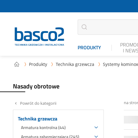
PROMOC
PRODUKTY
I NEW
Produkty
Technika grzewcza
Systemy komino



Nasady obrotowe
na stro
Powrót do kategorii
Technika grzewcza
Armatura kontrolna (44)
Armatura zabezpieczająca (245)