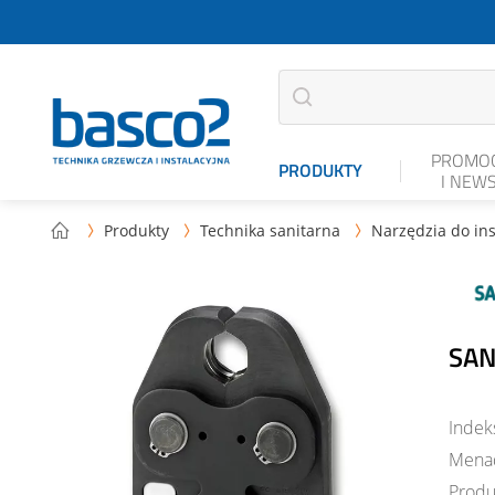
PROMOC
PRODUKTY
I NEW
Produkty
Technika sanitarna
Narzędzia do ins



SAN
Indek
Mena
Produ