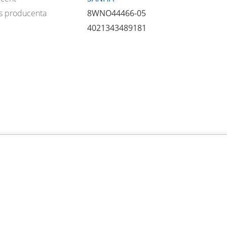
s producenta
8WNO44466-05
4021343489181