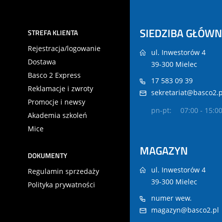
SIEDZIBA GŁÓW
STREFA KLIENTA
Rejestracja/logowanie
ul. Inwestorów 4
Dostawa
39-300 Mielec
Basco 2 Express
17 583 09 39
Reklamacje i zwroty
sekretariat@basco2.p
Promocje i newsy
pn-pt:
07:00 - 15:0
Akademia szkoleń
Mice
MAGAZYN
DOKUMENTY
ul. Inwestorów 4
Regulamin sprzedaży
39-300 Mielec
Polityka prywatności
numer wew.
magazyn@basco2.pl