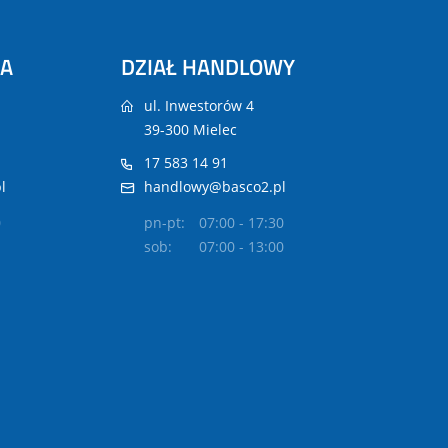
NA
DZIAŁ HANDLOWY
ul. Inwestorów 4
39-300 Mielec
17 583 14 91
l
handlowy@basco2.pl
0
pn-pt:
07:00 - 17:30
sob:
07:00 - 13:00