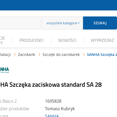
wszystkie kategorie
SZUKAJ
JE
PRODUCENCI
NOWOŚCI
WYPRZEDAŻ
SY
talacji
Zaciskarki
Szczęki do zaciskarek
SANHA Szczęka z



HA Szczęka zaciskowa standard SA 28
s Basco 2
1695828
dżer produktów
Tomasz Kubryk
cent
SANHA