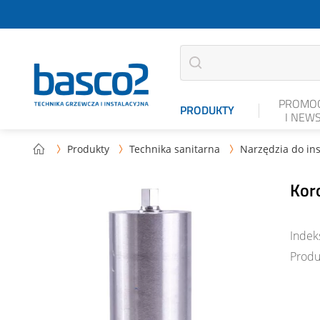
PROMOC
PRODUKTY
I NEW
Produkty
Technika sanitarna
Narzędzia do ins



Kor
Indek
Produ