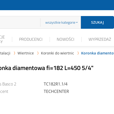
wszystkie kategorie
SZUKAJ
JE
PRODUCENCI
NOWOŚCI
WYPRZEDAŻ
SY
talacji
Wiertnice
Koronki do wiertnic
Koronka diamentow



onka diamentowa fi=182 L=450 5/4"
s Basco 2
TC182R1.1/4
cent
TECHCENTER