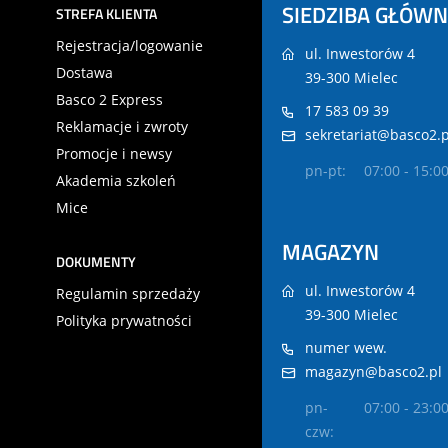
SIEDZIBA GŁÓW
STREFA KLIENTA
Rejestracja/logowanie
ul. Inwestorów 4
Dostawa
39-300 Mielec
Basco 2 Express
17 583 09 39
Reklamacje i zwroty
sekretariat@basco2.p
Promocje i newsy
pn-pt:
07:00 - 15:0
Akademia szkoleń
Mice
MAGAZYN
DOKUMENTY
ul. Inwestorów 4
Regulamin sprzedaży
39-300 Mielec
Polityka prywatności
numer wew.
magazyn@basco2.pl
pn-
07:00 - 23:0
czw: