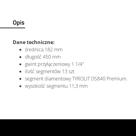
Opis
Dane techniczne:
średnica 182 mm
długość 450 mm
gwint przyłączeniowy 1 1/4"
ilość segmentów 13 szt
segment diamentowy TYROLIT DS840 Premium.
wysokość segmentu 11,3 mm