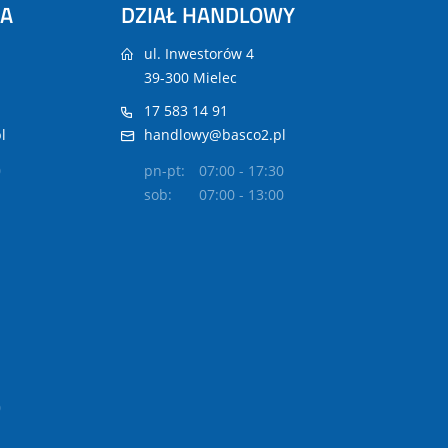
NA
DZIAŁ HANDLOWY
ul. Inwestorów 4
39-300 Mielec
17 583 14 91
l
handlowy@basco2.pl
0
pn-pt:
07:00 - 17:30
sob:
07:00 - 13:00
0