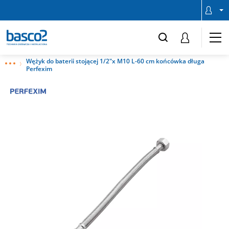
Wężyk do baterii stojącej 1/2"x M10 L-60 cm końcówka długa
Perfexim