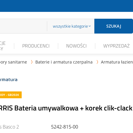
wszystkie kategorie
SZUKAJ
JE
PRODUCENCI
NOWOŚCI
WYPRZEDAŻ
SY
ory sanitarne
Baterie i armatura czerpalna
Armatura łazie


DY - GB2026
RIS Bateria umywalkowa + korek clik-clack
s Basco 2
5242-815-00