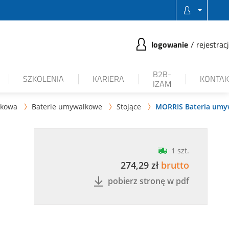
logowanie
rejestrac
B2B-
SZKOLENIA
KARIERA
KONTAK
IZAM
nkowa
Baterie umywalkowe
Stojące
MORRIS Bateria umyw



1 szt.
274,29 zł
brutto
pobierz stronę w pdf