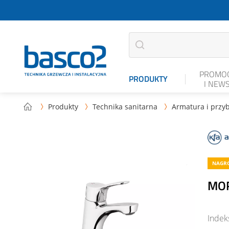
PROMOC
PRODUKTY
I NEW
Produkty
Technika sanitarna
Armatura i przyb



NAGRO
MOR
Indek