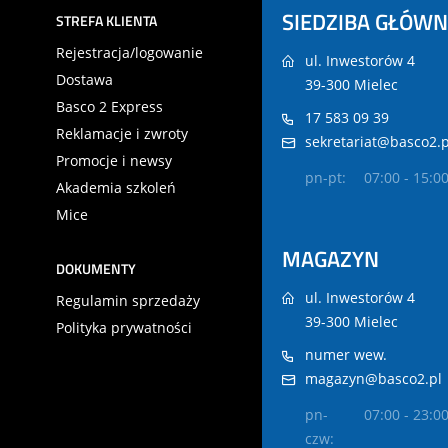
SIEDZIBA GŁÓW
STREFA KLIENTA
Rejestracja/logowanie
ul. Inwestorów 4
Dostawa
39-300 Mielec
Basco 2 Express
17 583 09 39
Reklamacje i zwroty
sekretariat@basco2.p
Promocje i newsy
pn-pt:
07:00 - 15:0
Akademia szkoleń
Mice
MAGAZYN
DOKUMENTY
ul. Inwestorów 4
Regulamin sprzedaży
39-300 Mielec
Polityka prywatności
numer wew.
magazyn@basco2.pl
pn-
07:00 - 23:0
czw: