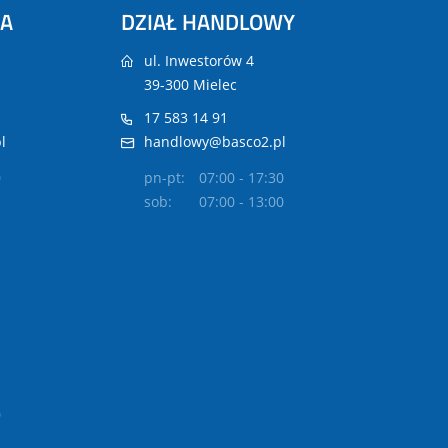
NA
DZIAŁ HANDLOWY
ul. Inwestorów 4
39-300 Mielec
17 583 14 91
l
handlowy@basco2.pl
0
pn-pt:
07:00 - 17:30
sob:
07:00 - 13:00
0