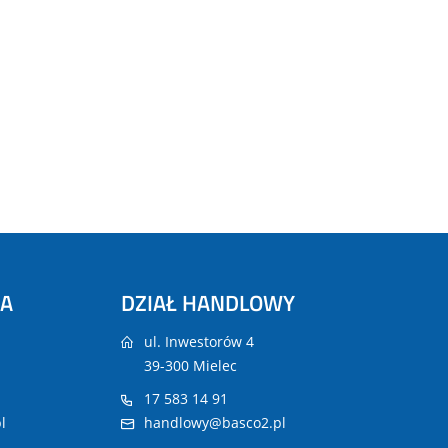
NA
DZIAŁ HANDLOWY
ul. Inwestorów 4
39-300 Mielec
17 583 14 91
l
handlowy@basco2.pl