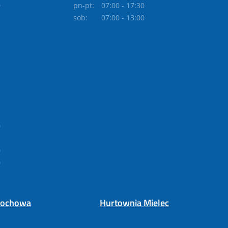
0
pn-pt:
07:00 - 17:30
sob:
07:00 - 13:00
0
0
0
tochowa
Hurtownia Mielec