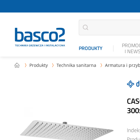
PROMOC
PRODUKTY
I NEW
Produkty
Technika sanitarna
Armatura i przyb



CAS
300
Indek
Produ