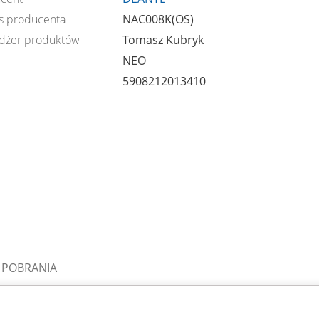
s producenta
NAC008K(OS)
dżer produktów
Tomasz Kubryk
NEO
5908212013410
 POBRANIA