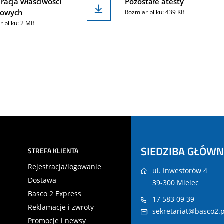
racja właściwości
Pozostałe atesty
kowych
Rozmiar pliku: 439 KB
r pliku: 2 MB
SIEDZIBA GŁÓW
STREFA KLIENTA
Rejestracja/logowanie
ul. Inwestorów 4
Dostawa
39-300 Mielec
Basco 2 Express
17 583 09 39
Reklamacje i zwroty
sekretariat@basco2.p
Promocje i newsy