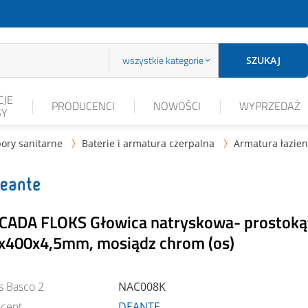
wszystkie kategorie
SZUKAJ
JE
PRODUCENCI
NOWOŚCI
WYPRZEDAŻ
SY
ory sanitarne
Baterie i armatura czerpalna
Armatura łazie


CADA FLOKS Głowica natryskowa- prostoką
x400x4,5mm, mosiądz chrom (os)
s Basco 2
NAC008K
cent
DEANTE