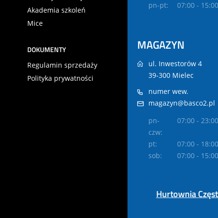
pn-pt:
07:00 - 15:0
Akademia szkoleń
Mice
MAGAZYN
DOKUMENTY
ul. Inwestorów 4
Regulamin sprzedaży
39-300 Mielec
Polityka prywatności
numer wew.
magazyn@basco2.pl
pn-
07:00 - 23:0
czw:
pt:
07:00 - 18:0
sob:
07:00 - 15:0
Hurtownia Częs