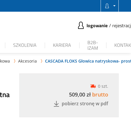
logowanie
rejestrac
B2B-
SZKOLENIA
KARIERA
KONTAK
IZAM
nkowa
Akcesoria
CASCADA FLOKS Głowica natryskowa- pros


0 szt.
tna
509,00 zł
brutto
pobierz stronę w pdf