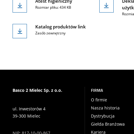
Atest higieniczny
Dekla
użyt
Rozmiar pliku: 434 KB
Rozmia
Katalog produktów link
Zasób zewnętrzny
FIRMA
Basco 2 Mielec Sp. z o.o.
O firmie
Nasza historia
ul. Inwestorów 4
39-300 Mielec
Dystrybucja
Giełda Branżowa
Kariera
NIP: 817-10-00-867