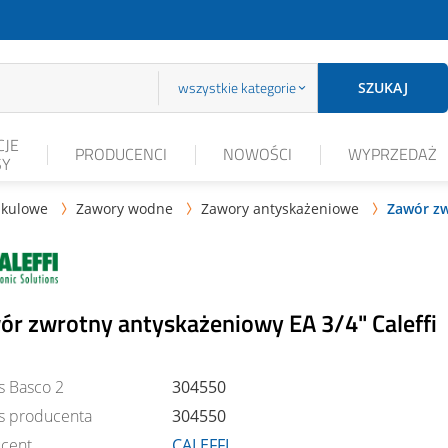
wszystkie kategorie
SZUKAJ
JE
PRODUCENCI
NOWOŚCI
WYPRZEDAŻ
SY
 kulowe
Zawory wodne
Zawory antyskażeniowe
Zawór zw



ór zwrotny antyskażeniowy EA 3/4" Caleffi
s Basco 2
304550
s producenta
304550
cent
CALEFFI