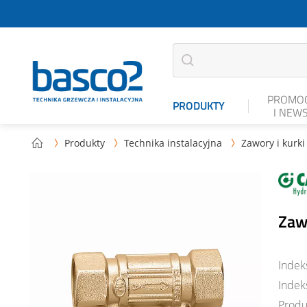
PROMOC
PRODUKTY
I NEW
Produkty
Technika instalacyjna
Zawory i kurki



Zaw
Indek
Indek
Produ