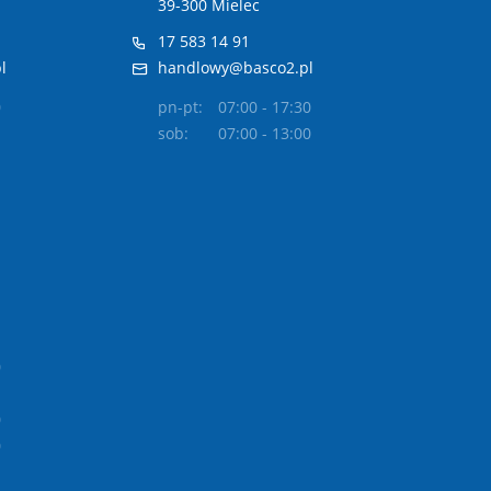
39-300 Mielec
17 583 14 91
l
handlowy@basco2.pl
0
pn-pt:
07:00 - 17:30
sob:
07:00 - 13:00
0
0
0