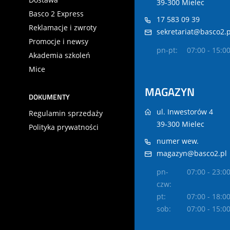
39-300 Mielec
Basco 2 Express
17 583 09 39
Reklamacje i zwroty
sekretariat@basco2.p
Promocje i newsy
pn-pt:
07:00 - 15:0
Akademia szkoleń
Mice
MAGAZYN
DOKUMENTY
ul. Inwestorów 4
Regulamin sprzedaży
39-300 Mielec
Polityka prywatności
numer wew.
magazyn@basco2.pl
pn-
07:00 - 23:0
czw:
pt:
07:00 - 18:0
sob:
07:00 - 15:0