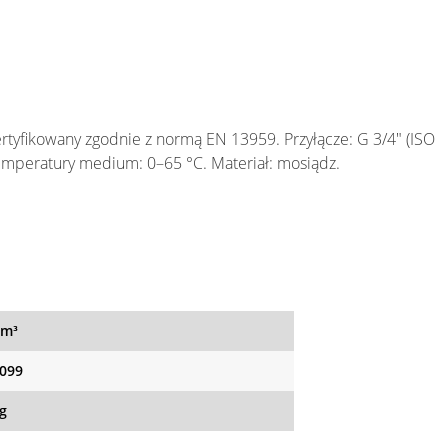
rtyfikowany zgodnie z normą EN 13959. Przyłącze: G 3/4" (ISO
temperatury medium: 0–65 °C. Materiał: mosiądz.
dm³
099
kg