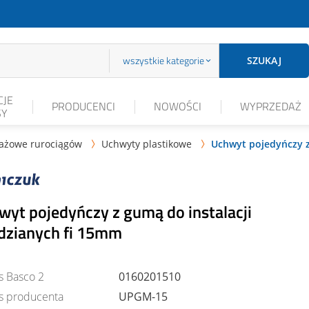
wszystkie kategorie
SZUKAJ
JE
PRODUCENCI
NOWOŚCI
WYPRZEDAŻ
SY
ażowe rurociągów
Uchwyty plastikowe
Uchwyt pojedyńczy z


wyt pojedyńczy z gumą do instalacji
dzianych fi 15mm
s Basco 2
0160201510
s producenta
UPGM-15