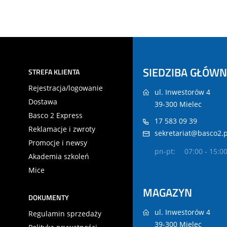
SIEDZIBA GŁÓW
STREFA KLIENTA
Rejestracja/logowanie
ul. Inwestorów 4
Dostawa
39-300 Mielec
Basco 2 Express
17 583 09 39
Reklamacje i zwroty
sekretariat@basco2.p
Promocje i newsy
pn-pt:
07:00 - 15:0
Akademia szkoleń
Mice
MAGAZYN
DOKUMENTY
ul. Inwestorów 4
Regulamin sprzedaży
39-300 Mielec