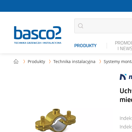
PROMOC
PRODUKTY
I NEW
Produkty
Technika instalacyjna
Systemy mont



Uch
mie
Indek
Indek