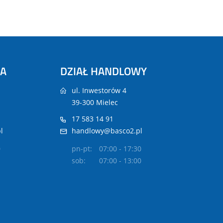
NA
DZIAŁ HANDLOWY
ul. Inwestorów 4
39-300 Mielec
17 583 14 91
l
handlowy@basco2.pl
0
pn-pt:
07:00 - 17:30
sob:
07:00 - 13:00