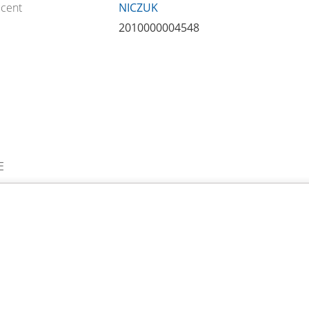
cent
NICZUK
2010000004548
E