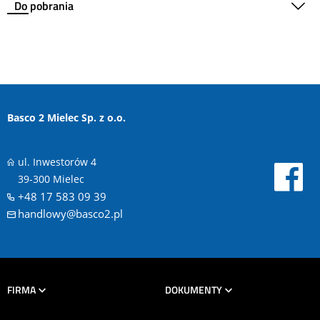
Do pobrania
Basco 2 Mielec Sp. z o.o.
ul. Inwestorów 4
39-300 Mielec
+48 17 583 09 39
handlowy@basco2.pl
FIRMA
DOKUMENTY