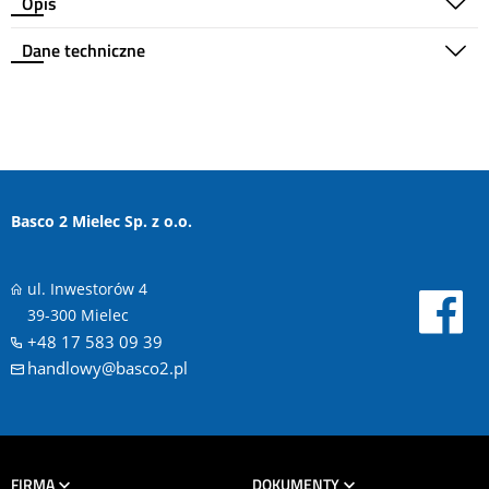
Opis
Dane techniczne
Basco 2 Mielec Sp. z o.o.
ul. Inwestorów 4
39-300 Mielec
+48 17 583 09 39
handlowy@basco2.pl
FIRMA
DOKUMENTY