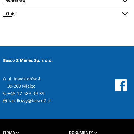
Warianty
Opis
Basco 2 Mielec Sp. z o.o.
ul. Inwestorów 4
39-300 Mielec
+48 17 583 09 39
handlowy@basco2.pl
FIRMA
DOKUMENTY