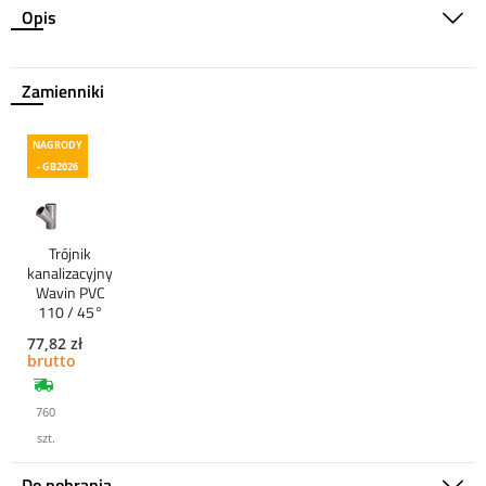
Opis
Zamienniki
NAGRODY
- GB2026
Trójnik
kanalizacyjny
Wavin PVC
110 / 45°
77,82 zł
brutto
760
szt.
Do pobrania