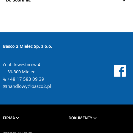
Basco 2 Mielec Sp. z o.o.
ul. Inwestorów 4
39-300 Mielec
+48 17 583 09 39
handlowy@basco2.pl
FIRMA
DOKUMENTY