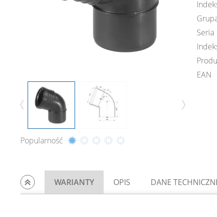
Indek
Grupa
Seria
Indek
Produ
EAN
Popularność
WARIANTY
OPIS
DANE TECHNICZN