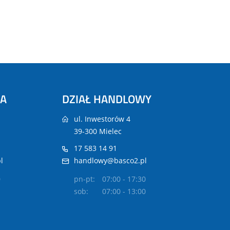
NA
DZIAŁ HANDLOWY
ul. Inwestorów 4
39-300 Mielec
17 583 14 91
l
handlowy@basco2.pl
0
pn-pt:
07:00 - 17:30
sob:
07:00 - 13:00