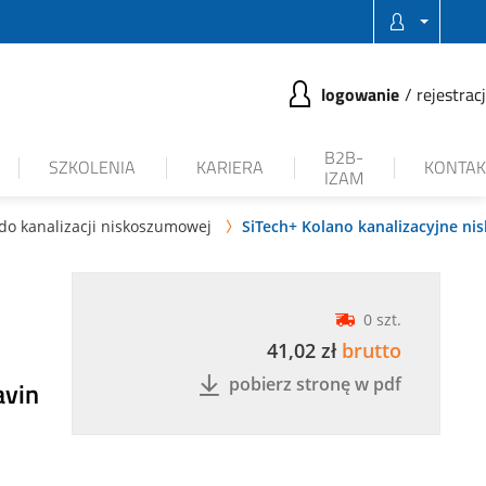
logowanie
rejestrac
B2B-
SZKOLENIA
KARIERA
KONTAK
IZAM
 do kanalizacji niskoszumowej
SiTech+ Kolano kanalizacyjne ni

0 szt.
41,02 zł
brutto
pobierz stronę w pdf
avin