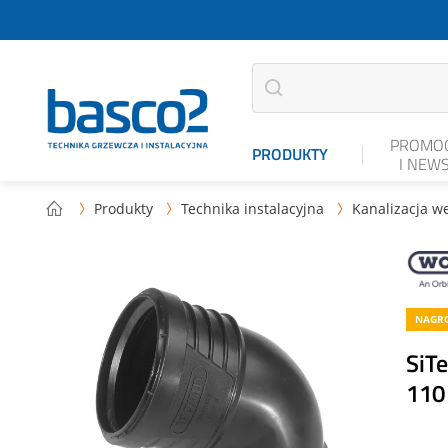
PROMOC
PRODUKTY
I NEW
Produkty
Technika instalacyjna
Kanalizacja w



NAGRO
SiT
110