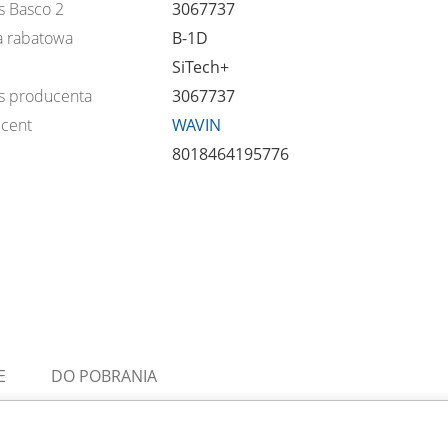
s Basco 2
3067737
 rabatowa
B-1D
SiTech+
s producenta
3067737
cent
WAVIN
8018464195776
E
DO POBRANIA