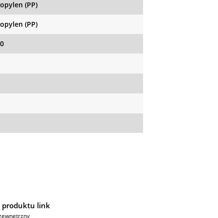
ropylen (PP)
ropylen (PP)
0
 produktu link
zewnętrzny