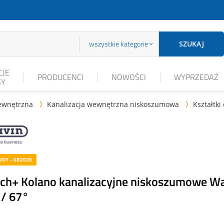
wszystkie kategorie
SZUKAJ
JE
PRODUCENCI
NOWOŚCI
WYPRZEDAŻ
SY
ewnętrzna
Kanalizacja wewnętrzna niskoszumowa
Kształtki


DY - GB2026
ech+ Kolano kanalizacyjne niskoszumowe W
 / 67°