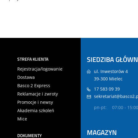
SIEDZIBA GŁÓW
STREFA KLIENTA
Rejestracja/logowanie
ul. Inwestorów 4
Dostawa
39-300 Mielec
Basco 2 Express
17 583 09 39
Reklamacje i zwroty
sekretariat@basco2.p
Promocje i newsy
pn-pt:
07:00 - 15:0
Akademia szkoleń
Mice
MAGAZYN
DOKUMENTY