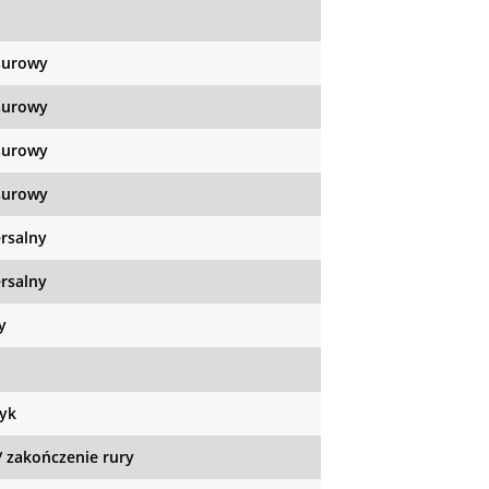
surowy
surowy
surowy
surowy
rsalny
rsalny
y
yk
/ zakończenie rury