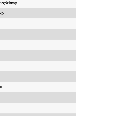
częściowy
ko
0