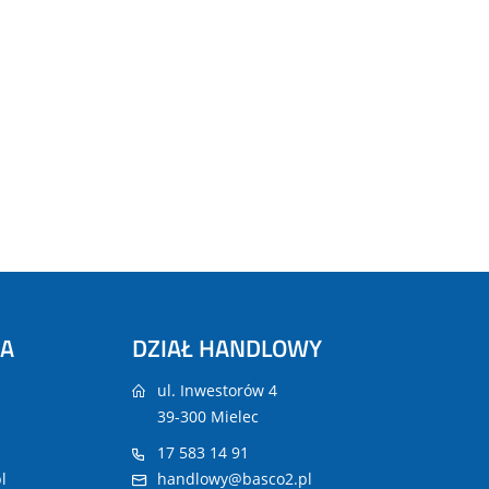
NA
DZIAŁ HANDLOWY
ul. Inwestorów 4
39-300 Mielec
17 583 14 91
l
handlowy@basco2.pl