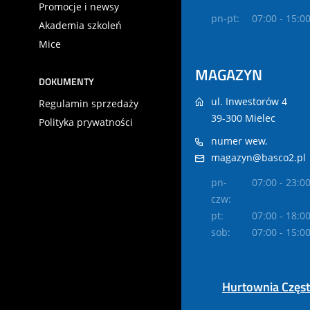
Promocje i newsy
pn-pt:
07:00 - 15:0
Akademia szkoleń
Mice
MAGAZYN
DOKUMENTY
ul. Inwestorów 4
Regulamin sprzedaży
39-300 Mielec
Polityka prywatności
numer wew.
magazyn@basco2.pl
pn-
07:00 - 23:0
czw:
pt:
07:00 - 18:0
sob:
07:00 - 15:0
Hurtownia Częs