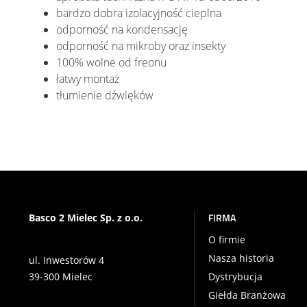
bardzo dobra izolacyjność cieplna
odporność na kondensację
odporność na mikroby oraz insekty
100% wolne od freonu
łatwy montaż
tłumienie dźwięków
FIRMA
Basco 2 Mielec Sp. z o.o.
O firmie
Nasza historia
ul. Inwestorów 4
39-300 Mielec
Dystrybucja
Giełda Branżowa