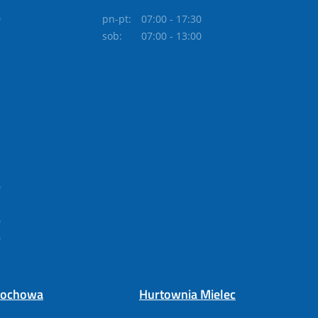
0
pn-pt:
07:00 - 17:30
sob:
07:00 - 13:00
0
0
0
tochowa
Hurtownia Mielec