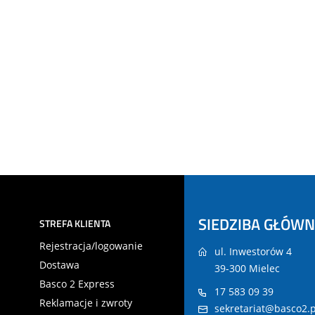
SIEDZIBA GŁÓW
STREFA KLIENTA
Rejestracja/logowanie
ul. Inwestorów 4
Dostawa
39-300 Mielec
Basco 2 Express
17 583 09 39
Reklamacje i zwroty
sekretariat@basco2.p