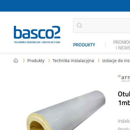
PROMOC
PRODUKTY
I NEW
Produkty
Technika instalacyjna
Izolacje do ins



Otu
1m
Indek
Produ