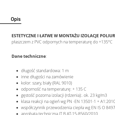
Opis
ESTETYCZNE I ŁATWE W MONTAŻU IZOLACJE POLIU
płaszczem z PVC odpornych na temperaturę do +135°C
Dane techniczne
:
długość standardowa: 1 m
inne długości na zamówienie
kolor: szary, biały (RAL 9010)
odporność na temperaturę: + 135 C
gęstość pozorna izolacji (rdzenia):. ok. 23 kg/m3
klasa reakcji na ogień wg PN -EN 13501-1 + A1:2010
współczynnik przewodzenia ciepła wg EN IS O 8497: 
aprobata techniczna IT B AT-15-8560/2010