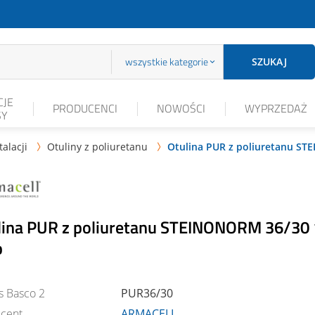
wszystkie kategorie
SZUKAJ
JE
PRODUCENCI
NOWOŚCI
WYPRZEDAŻ
SY
talacji
Otuliny z poliuretanu
Otulina PUR z poliuretanu S


lina PUR z poliuretanu STEINONORM 36/30 
b
s Basco 2
PUR36/30
cent
ARMACELL