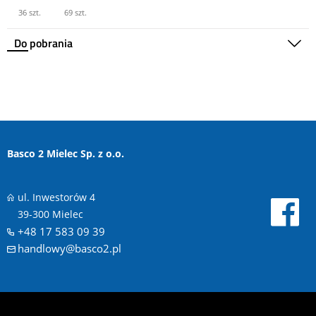
36 szt.
69 szt.
Do pobrania
Basco 2 Mielec Sp. z o.o.
ul. Inwestorów 4
39-300 Mielec
+48 17 583 09 39
handlowy@basco2.pl