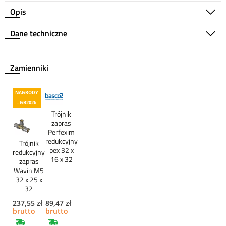
Opis
Dane techniczne
Zamienniki
NAGRODY
- GB2026
Trójnik
zapras
Perfexim
redukcyjny
Trójnik
pex 32 x
redukcyjny
16 x 32
zapras
Wavin M5
32 x 25 x
32
237,55 zł
89,47 zł
brutto
brutto