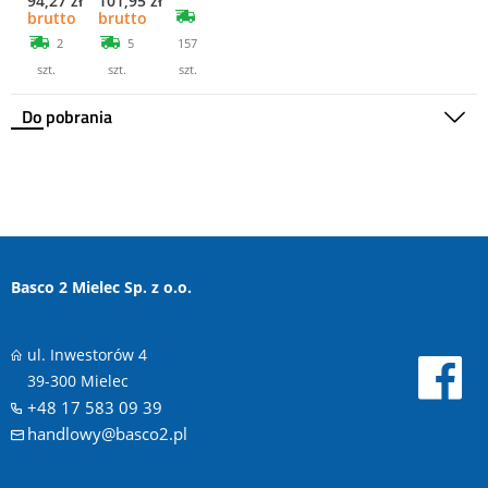
94,27 zł
101,95 zł
brutto
brutto
2
5
157
szt.
szt.
szt.
Do pobrania
Basco 2 Mielec Sp. z o.o.
ul. Inwestorów 4
39-300 Mielec
+48 17 583 09 39
handlowy@basco2.pl