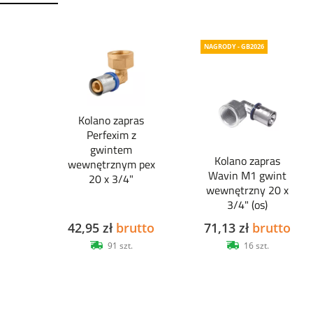
NAGRODY - GB2026
Kolano zapras
Perfexim z
gwintem
Kolano zapras
wewnętrznym pex
Wavin M1 gwint
20 x 3/4"
wewnętrzny 20 x
3/4" (os)
42,95 zł
brutto
71,13 zł
brutto
91 szt.
16 szt.