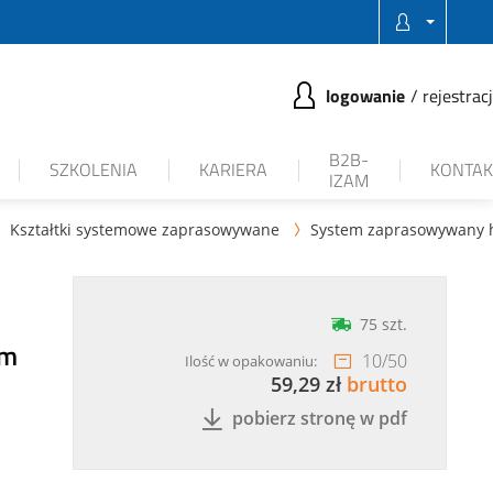
logowanie
rejestrac
B2B-
SZKOLENIA
KARIERA
KONTAK
IZAM
Kształtki systemowe zaprasowywane
System zaprasowywany 

75 szt.
ym
10
/
50
Ilość w opakowaniu:
59,29 zł
brutto
pobierz stronę w pdf