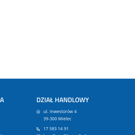
NA
DZIAŁ HANDLOWY
ul. Inwestorów 4
39-300 Mielec
17 583 14 91