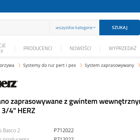
wszystkie kategorie
SZUKAJ
JE
PRODUCENCI
NOWOŚCI
WYPRZEDAŻ
SY
worzywa
Systemy do rur pert i pex
System zaprasowywany



ano zaprasowywane z gwintem wewnętrzn
x 3/4" HERZ
s Basco 2
P712022
s producenta
P712022