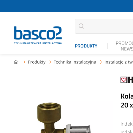
PROMOC
PRODUKTY
I NEW
Produkty
Technika instalacyjna
Instalacje z t



Kol
20 
Indek
Indek