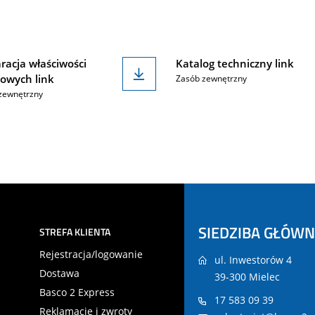
racja właściwości
Katalog techniczny link
owych link
Zasób zewnętrzny
zewnętrzny
SIEDZIBA GŁÓW
STREFA KLIENTA
Rejestracja/logowanie
ul. Inwestorów 4
Dostawa
39-300 Mielec
Basco 2 Express
17 583 09 39
Reklamacje i zwroty