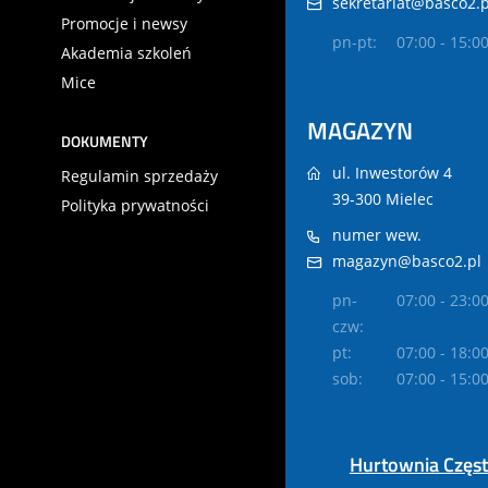
sekretariat@basco2.p
Promocje i newsy
pn-pt:
07:00 - 15:0
Akademia szkoleń
Mice
MAGAZYN
DOKUMENTY
ul. Inwestorów 4
Regulamin sprzedaży
39-300 Mielec
Polityka prywatności
numer wew.
magazyn@basco2.pl
pn-
07:00 - 23:0
czw:
pt:
07:00 - 18:0
sob:
07:00 - 15:0
Hurtownia Częs