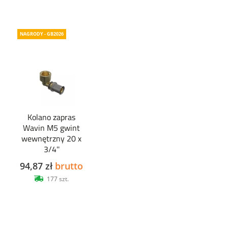
NAGRODY - GB2026
Kolano zapras
Wavin M5 gwint
wewnętrzny 20 x
3/4''
94,87 zł
brutto
177 szt.