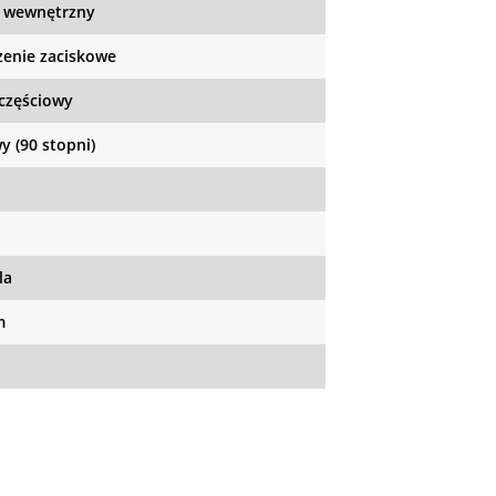
 wewnętrzny
zenie zaciskowe
częściowy
y (90 stopni)
la
m