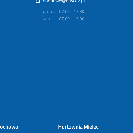
l
handlowy@basco2.pl
0
pn-pt:
07:00 - 17:30
sob:
07:00 - 13:00
0
0
0
tochowa
Hurtownia Mielec