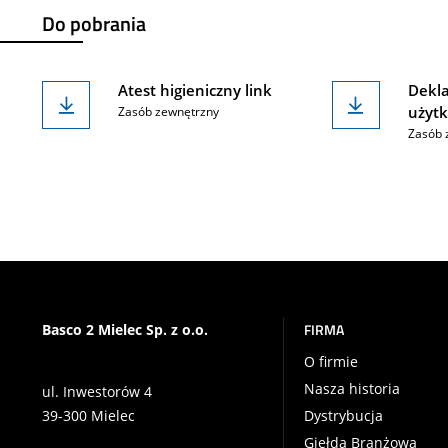
Do pobrania
Atest higieniczny link
Dekla
użytk
Zasób zewnętrzny
Zasób 
FIRMA
Basco 2 Mielec Sp. z o.o.
O firmie
Nasza historia
ul. Inwestorów 4
39-300 Mielec
Dystrybucja
Giełda Branżowa