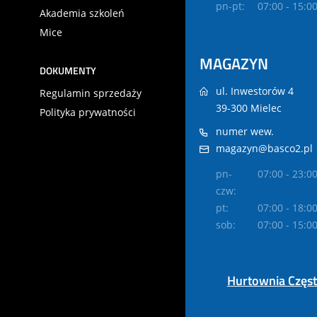
pn-pt:
07:00 - 15:0
Akademia szkoleń
Mice
MAGAZYN
DOKUMENTY
ul. Inwestorów 4
Regulamin sprzedaży
39-300 Mielec
Polityka prywatności
numer wew.
magazyn@basco2.pl
pn-
07:00 - 23:0
czw:
pt:
07:00 - 18:0
sob:
07:00 - 15:0
Hurtownia Częs