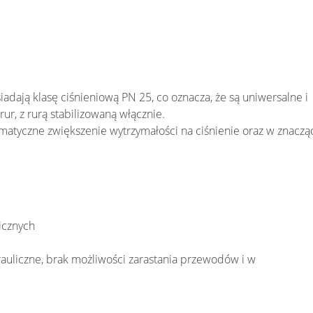
adają klasę ciśnieniową PN 25, co oznacza, że są uniwersalne i
r, z rurą stabilizowaną włącznie.
atyczne zwiększenie wytrzymałości na ciśnienie oraz w znaczą
icznych
rauliczne, brak możliwości zarastania przewodów i w