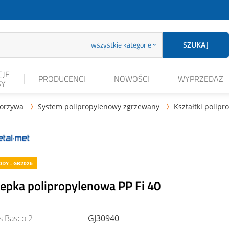
wszystkie kategorie
SZUKAJ
JE
PRODUCENCI
NOWOŚCI
WYPRZEDAŻ
SY
worzywa
System polipropylenowy zgrzewany
Kształtki polip


DY - GB2026
lepka polipropylenowa PP Fi 40
s Basco 2
GJ30940