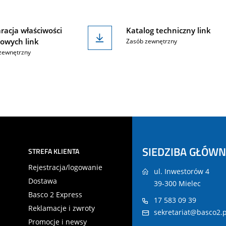
racja właściwości
Katalog techniczny link
owych link
Zasób zewnętrzny
zewnętrzny
SIEDZIBA GŁÓW
STREFA KLIENTA
Rejestracja/logowanie
ul. Inwestorów 4
Dostawa
39-300 Mielec
Basco 2 Express
17 583 09 39
Reklamacje i zwroty
sekretariat@basco2.p
Promocje i newsy