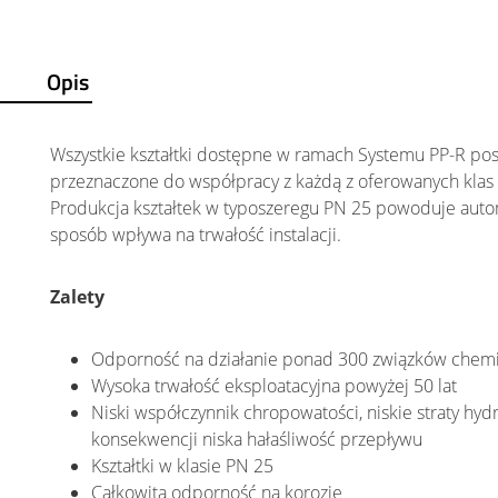
Opis
Wszystkie kształtki dostępne w ramach Systemu PP-R posi
przeznaczone do współpracy z każdą z oferowanych klas ru
Produkcja kształtek w typoszeregu PN 25 powoduje autom
sposób wpływa na trwałość instalacji.
Zalety
Odporność na działanie ponad 300 związków chem
Wysoka trwałość eksploatacyjna powyżej 50 lat
Niski współczynnik chropowatości, niskie straty hyd
konsekwencji niska hałaśliwość przepływu
Kształtki w klasie PN 25
Całkowita odporność na korozję