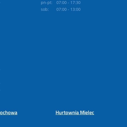
0
pn-pt:
07:00 - 17:30
sob:
07:00 - 13:00
0
0
0
tochowa
Hurtownia Mielec