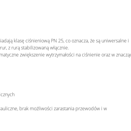
adają klasę ciśnieniową PN 25, co oznacza, że są uniwersalne i
r, z rurą stabilizowaną włącznie.
atyczne zwiększenie wytrzymałości na ciśnienie oraz w znaczą
icznych
rauliczne, brak możliwości zarastania przewodów i w