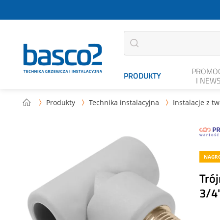
PROMOC
PRODUKTY
I NEW
Produkty
Technika instalacyjna
Instalacje z t



NAGRO
Tró
3/4