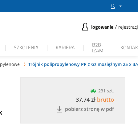
logowanie
rejestrac
B2B-
SZKOLENIA
KARIERA
KONTAK
IZAM
ropylenowe
Trójnik polipropylenowy PP z Gz mosiężnym 25 x 3/

231 szt.
37,74 zł
brutto
pobierz stronę w pdf
x