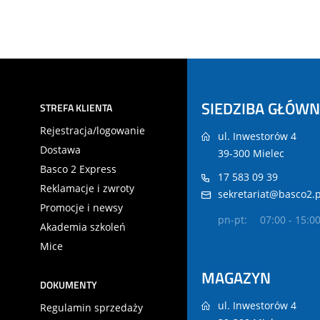
SIEDZIBA GŁÓW
STREFA KLIENTA
Rejestracja/logowanie
ul. Inwestorów 4
Dostawa
39-300 Mielec
Basco 2 Express
17 583 09 39
Reklamacje i zwroty
sekretariat@basco2.p
Promocje i newsy
pn-pt:
07:00 - 15:0
Akademia szkoleń
Mice
MAGAZYN
DOKUMENTY
ul. Inwestorów 4
Regulamin sprzedaży