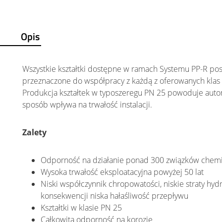
Opis
Wszystkie kształtki dostępne w ramach Systemu PP-R posi
przeznaczone do współpracy z każdą z oferowanych klas ru
Produkcja kształtek w typoszeregu PN 25 powoduje autom
sposób wpływa na trwałość instalacji.
Zalety
Odporność na działanie ponad 300 związków chem
Wysoka trwałość eksploatacyjna powyżej 50 lat
Niski współczynnik chropowatości, niskie straty hyd
konsekwencji niska hałaśliwość przepływu
Kształtki w klasie PN 25
Całkowita odporność na korozję