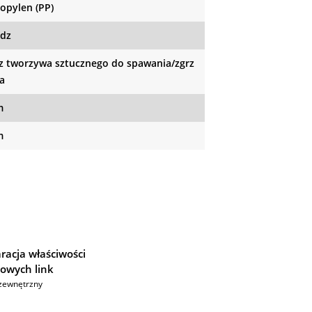
ropylen (PP)
dz
z tworzywa sztucznego do spawania/zgrz
a
m
m
racja właściwości
owych link
zewnętrzny