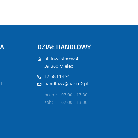
NA
DZIAŁ HANDLOWY
ul. Inwestorów 4
39-300 Mielec
17 583 14 91
l
handlowy@basco2.pl
0
pn-pt:
07:00 - 17:30
sob:
07:00 - 13:00