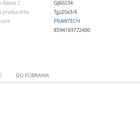
s Basco 2
GJ60234
s producenta
Tgz25x3/4
cent
PRAWTECH
8594169772400
E
DO POBRANIA