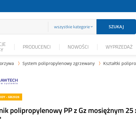
wszystkie kategorie
SZUKAJ
JE
PRODUCENCI
NOWOŚCI
WYPRZEDAŻ
SY
worzywa
System polipropylenowy zgrzewany
Kształtki polip


DY - GB2026
jnik polipropylenowy PP z Gz mosiężnym 25 
"