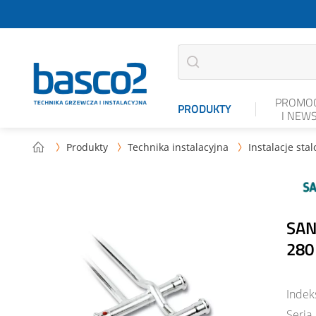
PROMOC
PRODUKTY
I NEW
Produkty
Technika instalacyjna
Instalacje sta



SAN
280
Indek
Seria