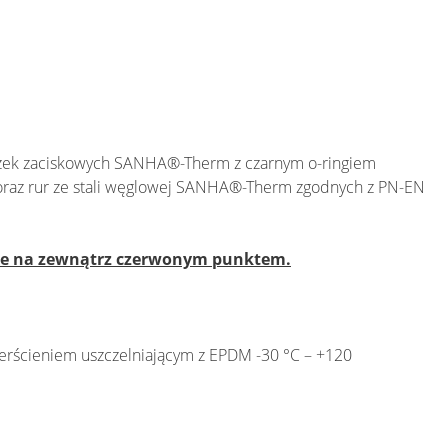
zek zaciskowych SANHA®-Therm z czarnym o-ringiem
oraz rur ze stali węglowej SANHA®-Therm zgodnych z PN-EN
one na zewnątrz czerwonym punktem.
rścieniem uszczelniającym z EPDM -30 °C – +120