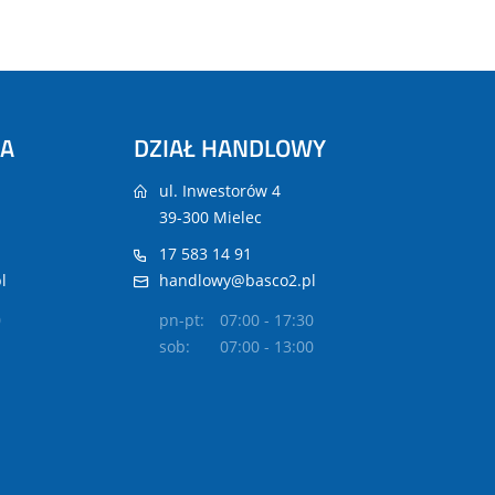
NA
DZIAŁ HANDLOWY
ul. Inwestorów 4
39-300 Mielec
17 583 14 91
l
handlowy@basco2.pl
0
pn-pt:
07:00 - 17:30
sob:
07:00 - 13:00