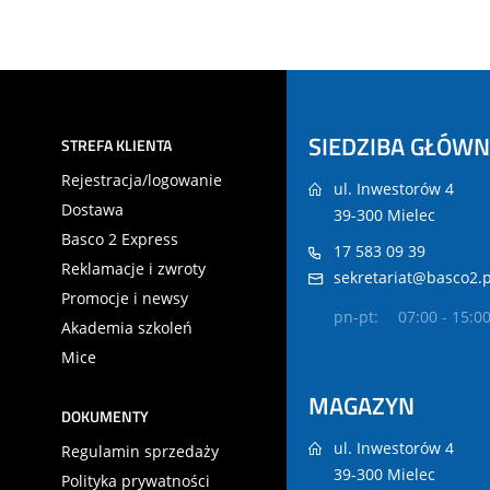
SIEDZIBA GŁÓW
STREFA KLIENTA
Rejestracja/logowanie
ul. Inwestorów 4
Dostawa
39-300 Mielec
Basco 2 Express
17 583 09 39
Reklamacje i zwroty
sekretariat@basco2.p
Promocje i newsy
pn-pt:
07:00 - 15:0
Akademia szkoleń
Mice
MAGAZYN
DOKUMENTY
ul. Inwestorów 4
Regulamin sprzedaży
39-300 Mielec
Polityka prywatności