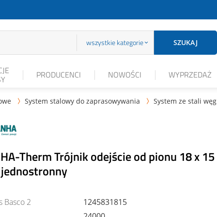
wszystkie kategorie
SZUKAJ
JE
PRODUCENCI
NOWOŚCI
WYPRZEDAŻ
SY
lowe
System stalowy do zaprasowywania
System ze stali wę


HA-Therm Trójnik odejście od pionu 18 x 15
 jednostronny
s Basco 2
1245831815
24000