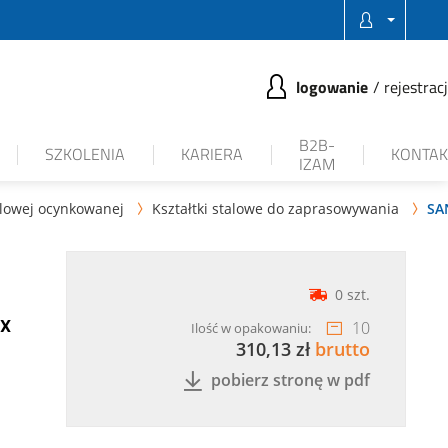
logowanie
rejestrac
B2B-
SZKOLENIA
KARIERA
KONTAK
IZAM
glowej ocynkowanej
Kształtki stalowe do zaprasowywania
SA


0 szt.
 x
10
Ilość w opakowaniu:
310,13 zł
brutto
pobierz stronę w pdf