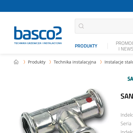
PROMOC
PRODUKTY
I NEW
Produkty
Technika instalacyjna
Instalacje sta



SAN
Indek
Seria
Indek