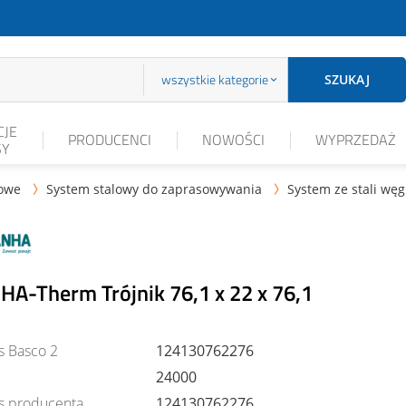
wszystkie kategorie
SZUKAJ
JE
PRODUCENCI
NOWOŚCI
WYPRZEDAŻ
SY
lowe
System stalowy do zaprasowywania
System ze stali wę


HA-Therm Trójnik 76,1 x 22 x 76,1
s Basco 2
124130762276
24000
s producenta
124130762276