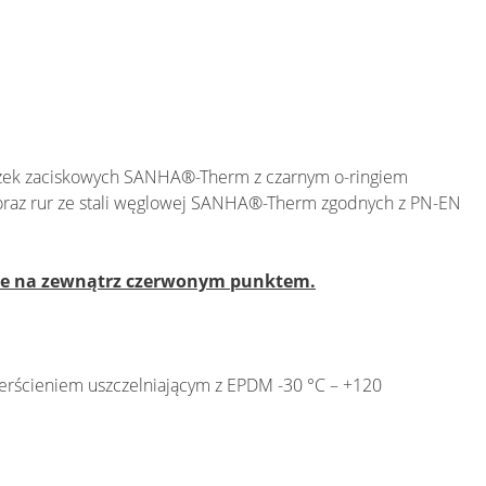
zek zaciskowych SANHA®-Therm z czarnym o-ringiem
oraz rur ze stali węglowej SANHA®-Therm zgodnych z PN-EN
one na zewnątrz czerwonym punktem.
rścieniem uszczelniającym z EPDM -30 °C – +120