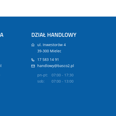
NA
DZIAŁ HANDLOWY
ul. Inwestorów 4
39-300 Mielec
17 583 14 91
l
handlowy@basco2.pl
0
pn-pt:
07:00 - 17:30
sob:
07:00 - 13:00