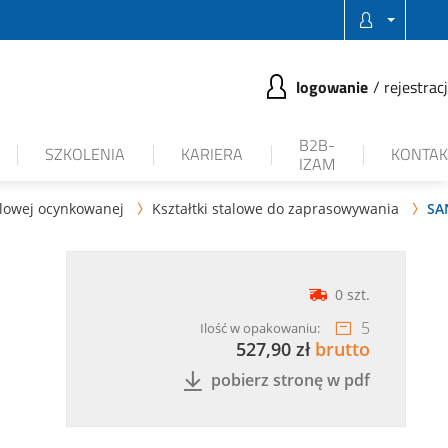
logowanie
rejestrac
B2B-
SZKOLENIA
KARIERA
KONTAK
IZAM
glowej ocynkowanej
Kształtki stalowe do zaprasowywania
SA


0 szt.
5
Ilość w opakowaniu:
527,90 zł
brutto
pobierz stronę w pdf