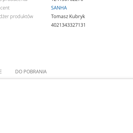
cent
SANHA
dżer produktów
Tomasz Kubryk
4021343327131
E
DO POBRANIA