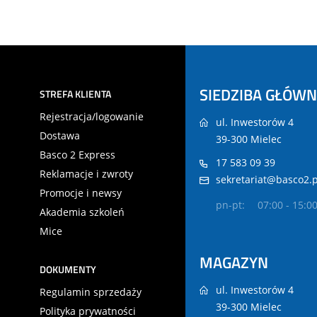
SIEDZIBA GŁÓW
STREFA KLIENTA
Rejestracja/logowanie
ul. Inwestorów 4
Dostawa
39-300 Mielec
Basco 2 Express
17 583 09 39
Reklamacje i zwroty
sekretariat@basco2.p
Promocje i newsy
pn-pt:
07:00 - 15:0
Akademia szkoleń
Mice
MAGAZYN
DOKUMENTY
ul. Inwestorów 4
Regulamin sprzedaży
39-300 Mielec
Polityka prywatności