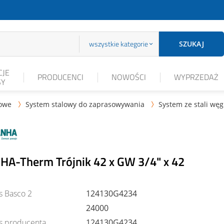
wszystkie kategorie
SZUKAJ
JE
PRODUCENCI
NOWOŚCI
WYPRZEDAŻ
SY
lowe
System stalowy do zaprasowywania
System ze stali wę


HA-Therm Trójnik 42 x GW 3/4" x 42
s Basco 2
124130G4234
24000
s producenta
124130G4234