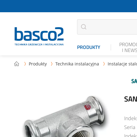
PROMOC
PRODUKTY
I NEW
Produkty
Technika instalacyjna
Instalacje sta



SAN
Indek
Seria
Indek