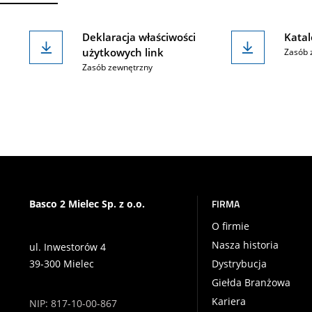
Deklaracja właściwości
Katal
użytkowych link
Zasób 
Zasób zewnętrzny
FIRMA
Basco 2 Mielec Sp. z o.o.
O firmie
Nasza historia
ul. Inwestorów 4
39-300 Mielec
Dystrybucja
Giełda Branżowa
Kariera
NIP: 817-10-00-867