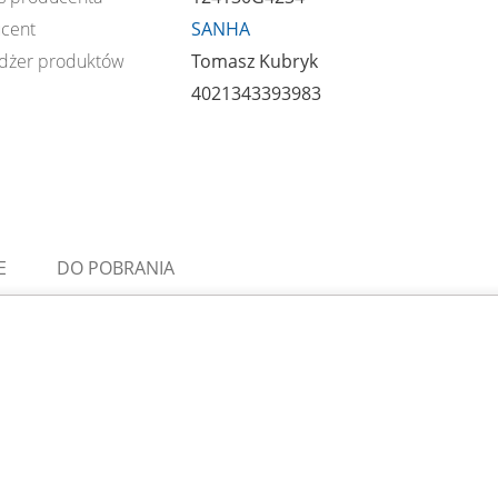
cent
SANHA
dżer produktów
Tomasz Kubryk
4021343393983
E
DO POBRANIA