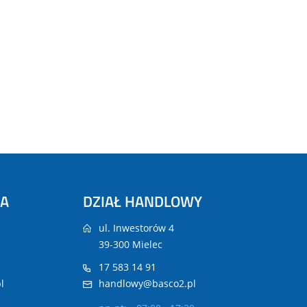
NA
DZIAŁ HANDLOWY
ul. Inwestorów 4
39-300 Mielec
17 583 14 91
l
handlowy@basco2.pl