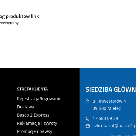
og produktów link
zewnętrzny
SIEDZIBA GŁÓW
STREFA KLIENTA
Rejestracja/logowanie
ul. Inwestorów 4
Dostawa
39-300 Mielec
Basco 2 Express
17 583 09 39
Reklamacje i zwroty
sekretariat@basco2.p
Promocje i newsy