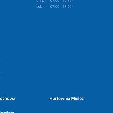
0
pn-pt:
07:00 - 17:30
sob:
07:00 - 13:00
0
0
0
tochowa
Hurtownia Mielec
domierz