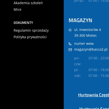
pn-pt:
07:00 - 15:0
Akademia szkoleń
Mice
MAGAZYN
DOKUMENTY
ul. Inwestorów 4
Regulamin sprzedaży
39-300 Mielec
Polityka prywatności
numer wew.
magazyn@basco2.pl
pn-
07:00 - 23:0
czw:
pt:
07:00 - 18:0
sob:
07:00 - 15:0
Hurtownia Częs
Hurtownia San