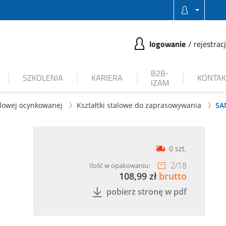
logowanie
rejestrac
B2B-
SZKOLENIA
KARIERA
KONTAK
IZAM
glowej ocynkowanej
Kształtki stalowe do zaprasowywania
SA


0 szt.
2
/
18
Ilość w opakowaniu:
108,99 zł
brutto
pobierz stronę w pdf