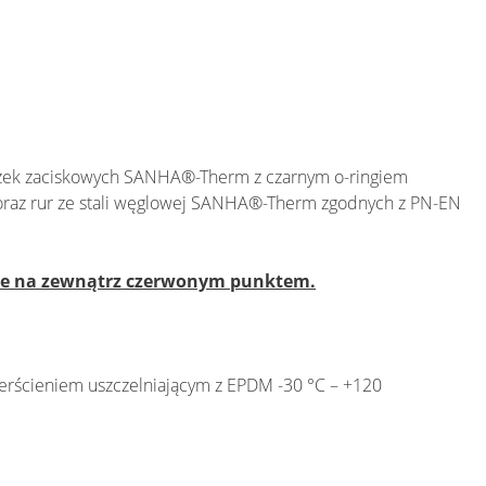
zek zaciskowych SANHA®-Therm z czarnym o-ringiem
oraz rur ze stali węglowej SANHA®-Therm zgodnych z PN-EN
one na zewnątrz czerwonym punktem.
rścieniem uszczelniającym z EPDM -30 °C – +120