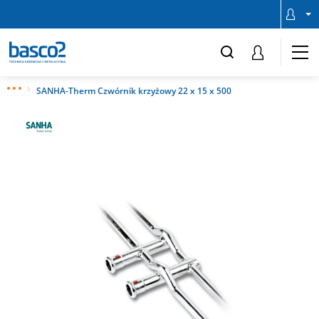
SANHA-Therm Czwórnik krzyżowy 22 x 15 x 500