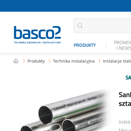
PROMOC
PRODUKTY
I NEW
Produkty
Technika instalacyjna
Instalacje sta



San
szt
Indek
Mena