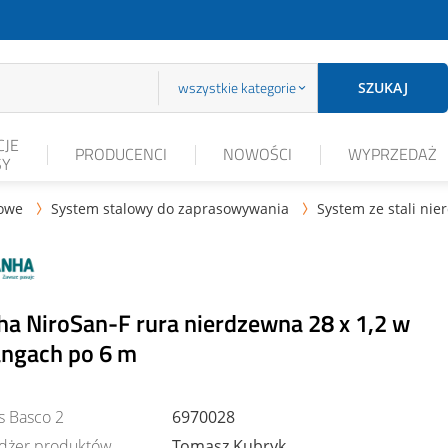
wszystkie kategorie
SZUKAJ
JE
PRODUCENCI
NOWOŚCI
WYPRZEDAŻ
SY
lowe
System stalowy do zaprasowywania
System ze stali nie


ha NiroSan-F rura nierdzewna 28 x 1,2 w
angach po 6 m
s Basco 2
6970028
dżer produktów
Tomasz Kubryk