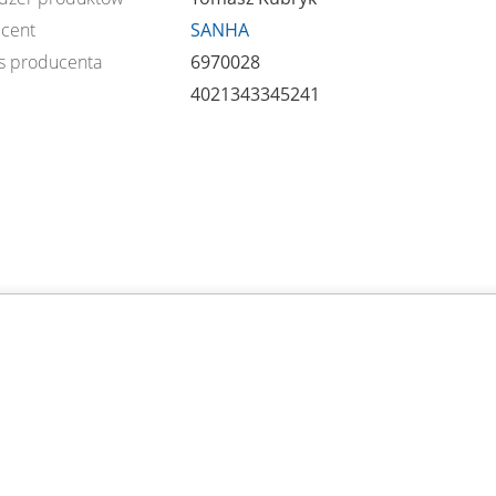
cent
SANHA
s producenta
6970028
4021343345241