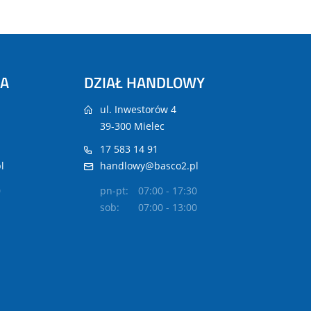
NA
DZIAŁ HANDLOWY
ul. Inwestorów 4
39-300 Mielec
17 583 14 91
l
handlowy@basco2.pl
0
pn-pt:
07:00 - 17:30
sob:
07:00 - 13:00