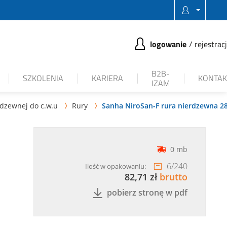
logowanie
rejestrac
B2B-
SZKOLENIA
KARIERA
KONTAK
IZAM
rdzewnej do c.w.u
Rury
Sanha NiroSan-F rura nierdzewna 28


0 mb
6
/
240
Ilość w opakowaniu:
82,71 zł
brutto
pobierz stronę w pdf