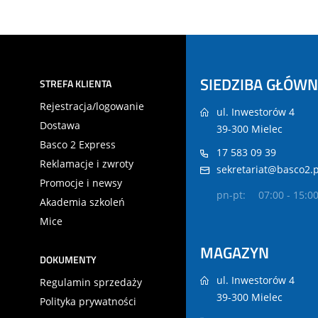
SIEDZIBA GŁÓW
STREFA KLIENTA
Rejestracja/logowanie
ul. Inwestorów 4
Dostawa
39-300 Mielec
Basco 2 Express
17 583 09 39
Reklamacje i zwroty
sekretariat@basco2.p
Promocje i newsy
pn-pt:
07:00 - 15:0
Akademia szkoleń
Mice
MAGAZYN
DOKUMENTY
ul. Inwestorów 4
Regulamin sprzedaży
39-300 Mielec
Polityka prywatności