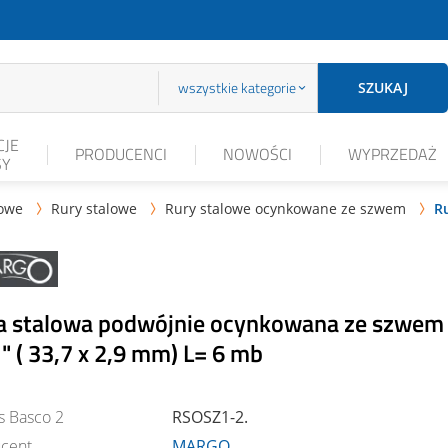
wszystkie kategorie
SZUKAJ
JE
PRODUCENCI
NOWOŚCI
WYPRZEDAŻ
SY
lowe
Rury stalowe
Rury stalowe ocynkowane ze szwem
R



a stalowa podwójnie ocynkowana ze szwem
" ( 33,7 x 2,9 mm) L= 6 mb
s Basco 2
RSOSZ1-2.
cent
MARGO