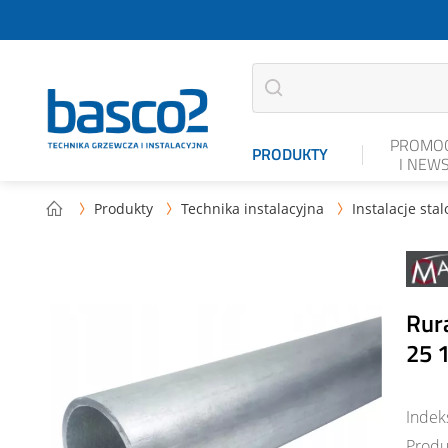
PROMOC
PRODUKTY
I NEW
Produkty
Technika instalacyjna
Instalacje sta



Rur
25 1
Indek
Produ