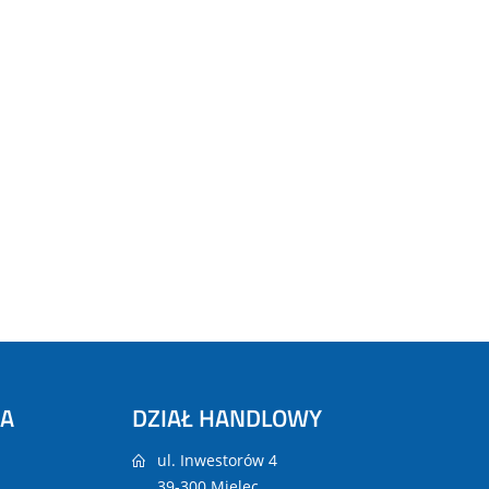
NA
DZIAŁ HANDLOWY
ul. Inwestorów 4
39-300 Mielec