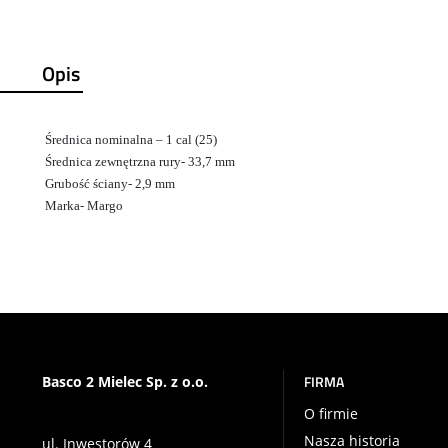
Opis
Średnica nominalna – 1 cal (25)
Średnica zewnętrzna rury- 33,7 mm
Grubość ściany- 2,9 mm
Marka- Margo
FIRMA
Basco 2 Mielec Sp. z o.o.
O firmie
Nasza historia
ul. Inwestorów 4