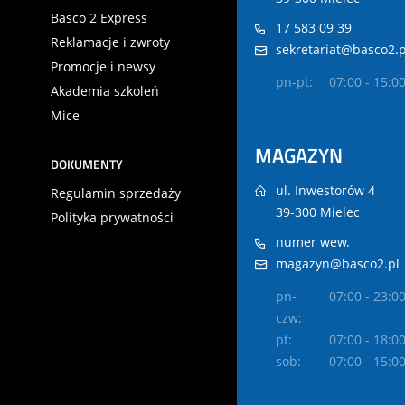
Basco 2 Express
17 583 09 39
Reklamacje i zwroty
sekretariat@basco2.p
Promocje i newsy
pn-pt:
07:00 - 15:0
Akademia szkoleń
Mice
MAGAZYN
DOKUMENTY
ul. Inwestorów 4
Regulamin sprzedaży
39-300 Mielec
Polityka prywatności
numer wew.
magazyn@basco2.pl
pn-
07:00 - 23:0
czw:
pt:
07:00 - 18:0
sob:
07:00 - 15:0