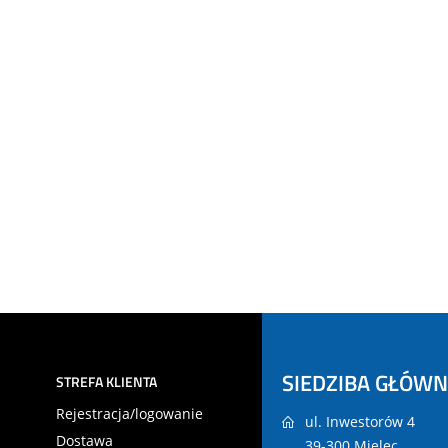
SIEDZIBA GŁÓW
STREFA KLIENTA
Rejestracja/logowanie
ul. Inwestorów 4
Dostawa
39-300 Mielec