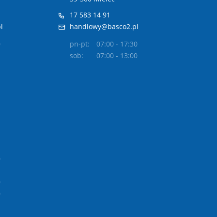
17 583 14 91
l
handlowy@basco2.pl
0
pn-pt:
07:00 - 17:30
sob:
07:00 - 13:00
0
0
0