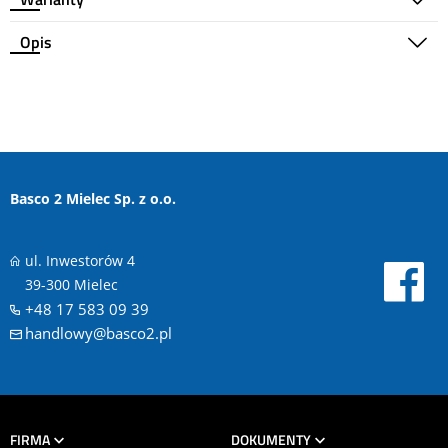
Opis
Basco 2 Mielec Sp. z o.o.
ul. Inwestorów 4
39-300 Mielec
+48 17 583 09 39
handlowy@basco2.pl
FIRMA
DOKUMENTY