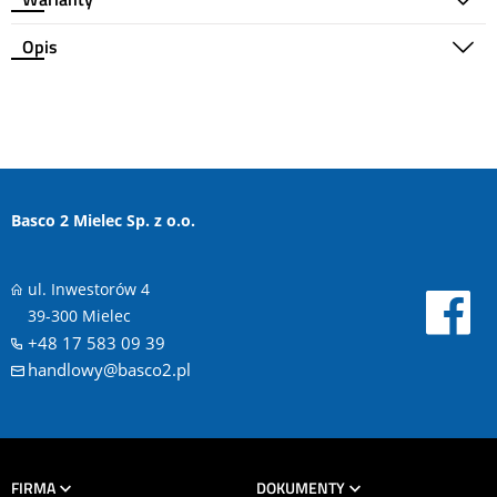
Opis
Basco 2 Mielec Sp. z o.o.
ul. Inwestorów 4
39-300 Mielec
+48 17 583 09 39
handlowy@basco2.pl
FIRMA
DOKUMENTY