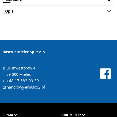
Opis
Basco 2 Mielec Sp. z o.o.
ul. Inwestorów 4
39-300 Mielec
+48 17 583 09 39
handlowy@basco2.pl
FIRMA
DOKUMENTY