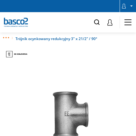
Trójnik ocynkowany redukcyjny 3" x 21/2" / 90°