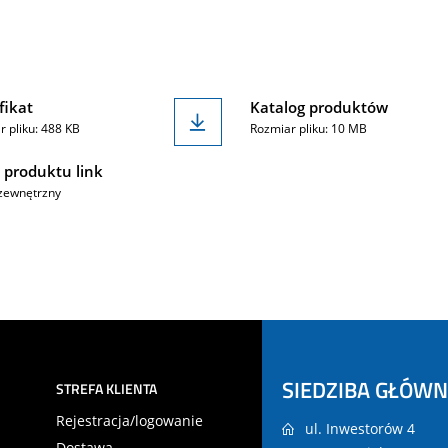
fikat
Katalog produktów
 pliku: 488 KB
Rozmiar pliku: 10 MB
 produktu link
zewnętrzny
SIEDZIBA GŁÓW
STREFA KLIENTA
Rejestracja/logowanie
ul. Inwestorów 4
Dostawa