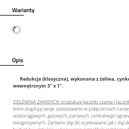
Warianty
Opis
Redukcja (klasyczna), wykonana z żeliwa,
wewnętrznym 3" x 1".
ODLEWNIA ZAWIERCIE produkuje łączniki czarne i łączn
które znajdują swoje zastosowanie w połączeniach rurowy
wodociągowych, gazowych, parowych, centralnego ogrzewa
nieagresywnych. Zarówno złączki ocynkowane, jak i złącz