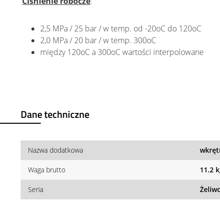
Ciśnienie robocze
:
2,5 MPa / 25 bar / w temp. od -20oC do 120oC
2,0 MPa / 20 bar / w temp. 300oC
między 120oC a 300oC wartości interpolowane
Dane techniczne
Nazwa dodatkowa
wkręt
Waga brutto
11.2 
Seria
Żeliw