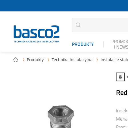
PROMOC
PRODUKTY
I NEW
Produkty
Technika instalacyjna
Instalacje sta



Red
Indek
Mena
Produ