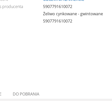
s producenta
5907791610072
Żeliwo cynkowane - gwintowane
5907791610072
E
DO POBRANIA