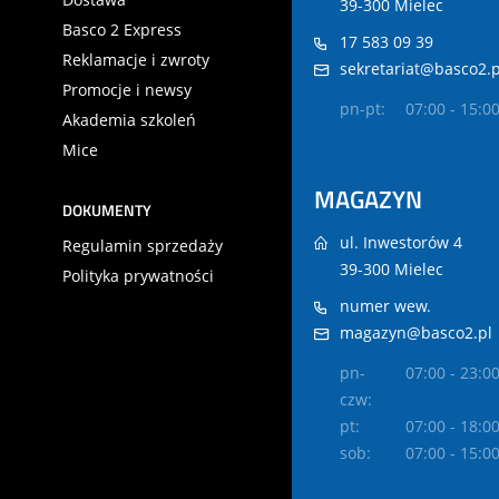
39-300 Mielec
Basco 2 Express
17 583 09 39
Reklamacje i zwroty
sekretariat@basco2.p
Promocje i newsy
pn-pt:
07:00 - 15:0
Akademia szkoleń
Mice
MAGAZYN
DOKUMENTY
ul. Inwestorów 4
Regulamin sprzedaży
39-300 Mielec
Polityka prywatności
numer wew.
magazyn@basco2.pl
pn-
07:00 - 23:0
czw:
pt:
07:00 - 18:0
sob:
07:00 - 15:0