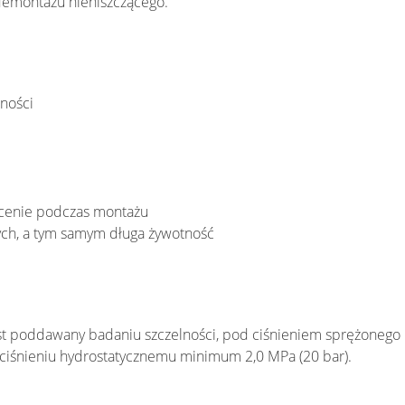
 demontażu nieniszczącego.
zności
łcenie podczas montażu
ych, a tym samym długa żywotność
st poddawany badaniu szczelności, pod ciśnieniem sprężonego
 ciśnieniu hydrostatycznemu minimum 2,0 MPa (20 bar).