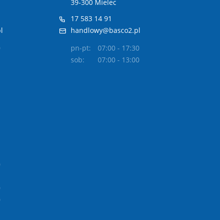
39-300 Mielec
17 583 14 91
l
handlowy@basco2.pl
0
pn-pt:
07:00 - 17:30
sob:
07:00 - 13:00
0
0
0