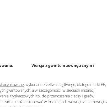
 cynkowana. Wersja z gwintem zewnętrznym i
iki ocynkowane
, wykonane z żeliwa ciągliwego, białego marki EE,
ch gwintowanych, a w szczególności w sieciach instalacji
nia, tryskaczowych itp. do przenoszenia cieczy i gazów
ki czarne, można stosować w instalacjach wewnątrz i na zewnątr