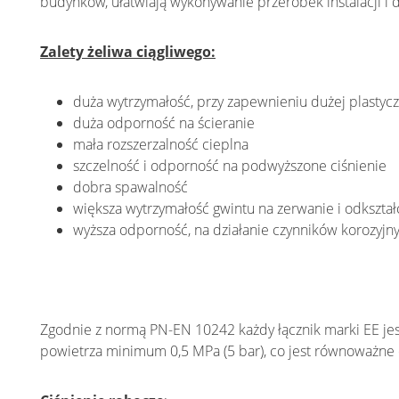
budynków, ułatwiają wykonywanie przeróbek instalacji i
Zalety żeliwa ciągliwego:
duża wytrzymałość, przy zapewnieniu dużej plastyc
duża odporność na ścieranie
mała rozszerzalność cieplna
szczelność i odporność na podwyższone ciśnienie
dobra spawalność
większa wytrzymałość gwintu na zerwanie i odkszta
wyższa odporność, na działanie czynników korozyjn
Zgodnie z normą PN-EN 10242 każdy łącznik marki EE je
powietrza minimum 0,5 MPa (5 bar), co jest równoważne