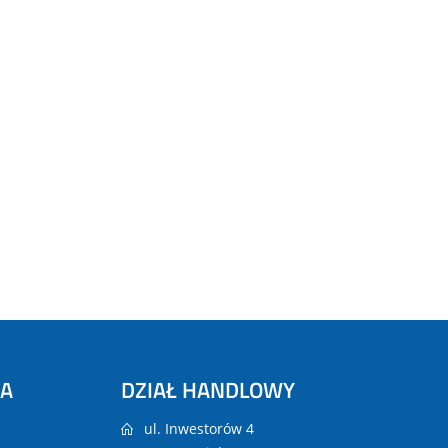
NA
DZIAŁ HANDLOWY
ul. Inwestorów 4