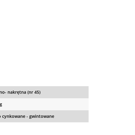
no- nakrętna (nr 45)
kg
o cynkowane - gwintowane