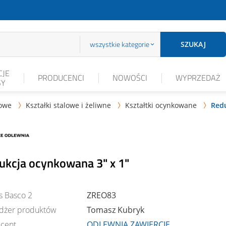
wszystkie kategorie
SZUKAJ
JE
PRODUCENCI
NOWOŚCI
WYPRZEDAŻ
SY
lowe
Kształki stalowe i żeliwne
Kształtki ocynkowane
Redu



ukcja ocynkowana 3" x 1"
s Basco 2
ZREO83
dżer produktów
Tomasz Kubryk
cent
ODLEWNIA ZAWIERCIE