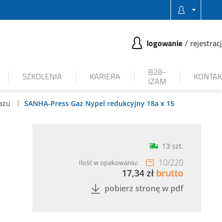
logowanie
rejestrac
B2B-
SZKOLENIA
KARIERA
KONTAK
IZAM
azu
SANHA-Press Gaz Nypel redukcyjny 18a x 15

13 szt.
10
/
220
Ilość w opakowaniu:
17,34 zł
brutto
pobierz stronę w pdf