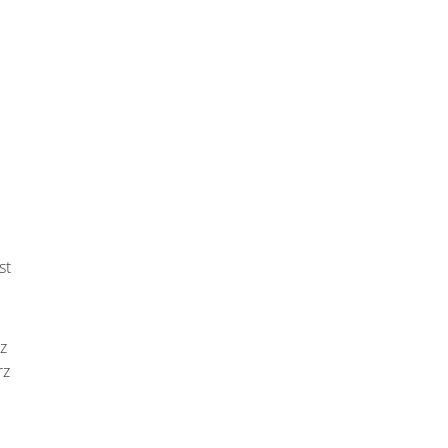
st
z
rz