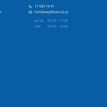
17 583 14 91
l
handlowy@basco2.pl
0
pn-pt:
07:00 - 17:30
sob:
07:00 - 13:00
0
0
0