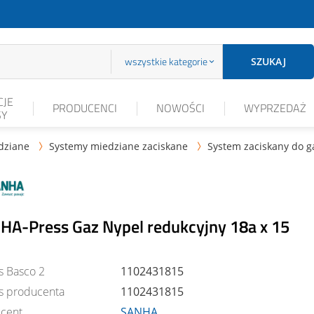
wszystkie kategorie
SZUKAJ
JE
PRODUCENCI
NOWOŚCI
WYPRZEDAŻ
SY
edziane
Systemy miedziane zaciskane
System zaciskany do g


HA-Press Gaz Nypel redukcyjny 18a x 15
s Basco 2
1102431815
s producenta
1102431815
cent
SANHA