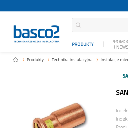
PROMOC
PRODUKTY
I NEW
Produkty
Technika instalacyjna
Instalacje mi



SAN
Indek
Indek
Produ