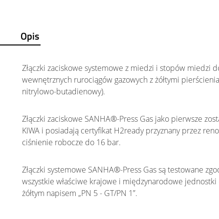
Opis
Złączki zaciskowe systemowe z miedzi i stopów miedzi 
wewnętrznych rurociągów gazowych z żółtymi pierścien
nitrylowo-butadienowy).
Złączki zaciskowe SANHA®-Press Gas jako pierwsze zost
KIWA i posiadają certyfikat H2ready przyznany przez re
ciśnienie robocze do 16 bar.
Złączki systemowe SANHA®-Press Gas są testowane zgodn
wszystkie właściwe krajowe i międzynarodowe jednostki 
żółtym napisem „PN 5 - GT/PN 1”.