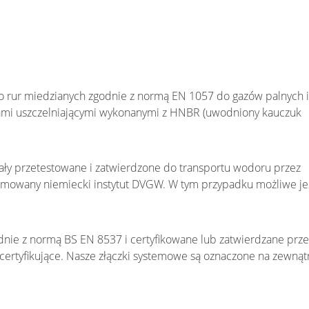
do rur miedzianych zgodnie z normą EN 1057 do gazów palnych i
iami uszczelniającymi wykonanymi z HNBR (uwodniony kauczuk
ały przetestowane i zatwierdzone do transportu wodoru przez
nomowany niemiecki instytut DVGW. W tym przypadku możliwe je
ie z normą BS EN 8537 i certyfikowane lub zatwierdzane prze
certyfikujące. Nasze złączki systemowe są oznaczone na zewnąt