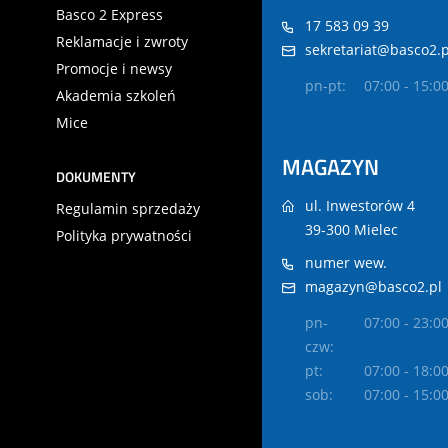
Basco 2 Express
17 583 09 39
Reklamacje i zwroty
sekretariat@basco2.p
Promocje i newsy
pn-pt:
07:00 - 15:0
Akademia szkoleń
Mice
MAGAZYN
DOKUMENTY
ul. Inwestorów 4
Regulamin sprzedaży
39-300 Mielec
Polityka prywatności
numer wew.
magazyn@basco2.pl
pn-
07:00 - 23:0
czw:
pt:
07:00 - 18:0
sob:
07:00 - 15:0