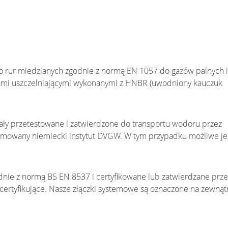
do rur miedzianych zgodnie z normą EN 1057 do gazów palnych i
iami uszczelniającymi wykonanymi z HNBR (uwodniony kauczuk
ały przetestowane i zatwierdzone do transportu wodoru przez
nomowany niemiecki instytut DVGW. W tym przypadku możliwe je
ie z normą BS EN 8537 i certyfikowane lub zatwierdzane prze
certyfikujące. Nasze złączki systemowe są oznaczone na zewnąt