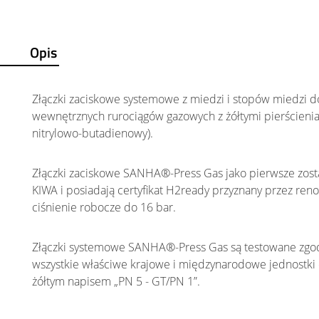
Opis
Złączki zaciskowe systemowe z miedzi i stopów miedzi 
wewnętrznych rurociągów gazowych z żółtymi pierścien
nitrylowo-butadienowy).
Złączki zaciskowe SANHA®-Press Gas jako pierwsze zost
KIWA i posiadają certyfikat H2ready przyznany przez re
ciśnienie robocze do 16 bar.
Złączki systemowe SANHA®-Press Gas są testowane zgodn
wszystkie właściwe krajowe i międzynarodowe jednostki 
żółtym napisem „PN 5 - GT/PN 1”.