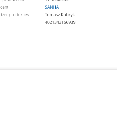
cent
SANHA
dżer produktów
Tomasz Kubryk
4021343156939