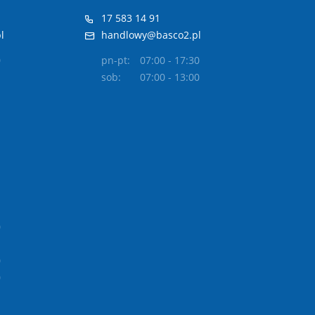
17 583 14 91
l
handlowy@basco2.pl
0
pn-pt:
07:00 - 17:30
sob:
07:00 - 13:00
0
0
0