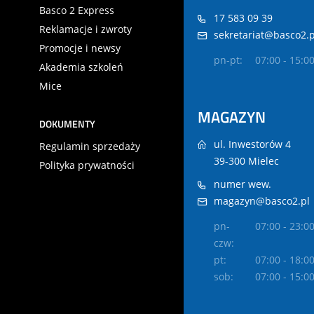
Basco 2 Express
17 583 09 39
Reklamacje i zwroty
sekretariat@basco2.p
Promocje i newsy
pn-pt:
07:00 - 15:0
Akademia szkoleń
Mice
MAGAZYN
DOKUMENTY
ul. Inwestorów 4
Regulamin sprzedaży
39-300 Mielec
Polityka prywatności
numer wew.
magazyn@basco2.pl
pn-
07:00 - 23:0
czw:
pt:
07:00 - 18:0
sob:
07:00 - 15:0