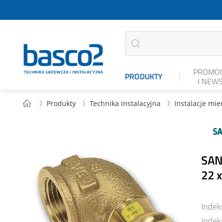
PROMOC
PRODUKTY
I NEW
Produkty
Technika instalacyjna
Instalacje mi



SAN
22 
Indek
Indek