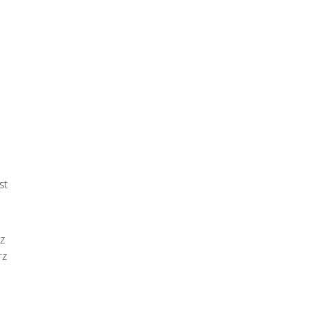
st
z
rz