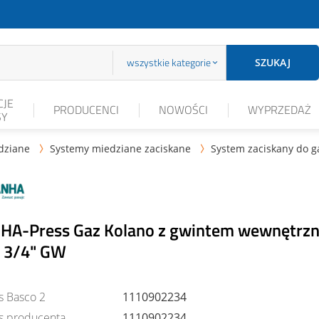
wszystkie kategorie
SZUKAJ
JE
PRODUCENCI
NOWOŚCI
WYPRZEDAŻ
SY
edziane
Systemy miedziane zaciskane
System zaciskany do g


HA-Press Gaz Kolano z gwintem wewnętrz
x 3/4" GW
s Basco 2
1110902234
s producenta
1110902234