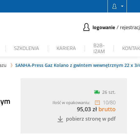
logowanie
rejestrac
B2B-
SZKOLENIA
KARIERA
KONTAK
IZAM
azu
SANHA-Press Gaz Kolano z gwintem wewnętrznym 22 x 3/

26 szt.
nym
10
/
80
Ilość w opakowaniu:
95,03 zł
brutto
pobierz stronę w pdf