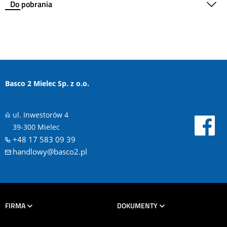
Do pobrania
Basco 2 Mielec Sp. z o.o.
ul. Inwestorów 4
39-300 Mielec
+48 17 583 09 39
handlowy@basco2.pl
FIRMA
DOKUMENTY