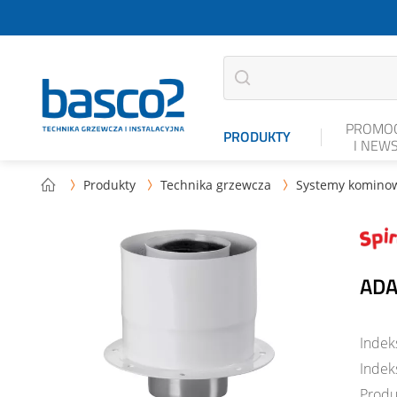
PROMOC
PRODUKTY
I NEW
Produkty
Technika grzewcza
Systemy komino



ADA
Indek
Indek
Produ