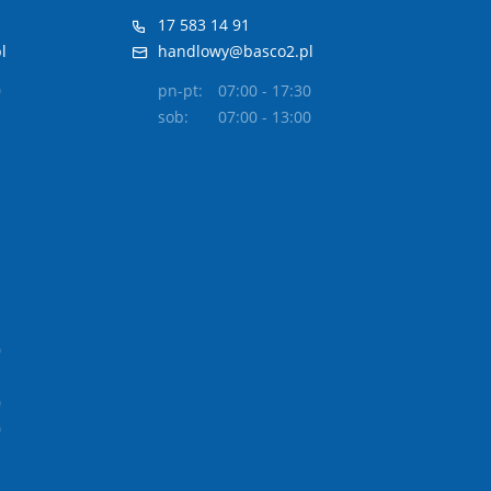
17 583 14 91
l
handlowy@basco2.pl
0
pn-pt:
07:00 - 17:30
sob:
07:00 - 13:00
0
0
0