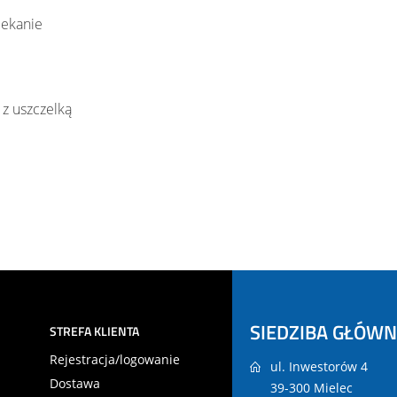
lekanie
 z uszczelką
SIEDZIBA GŁÓW
STREFA KLIENTA
Rejestracja/logowanie
ul. Inwestorów 4
Dostawa
39-300 Mielec