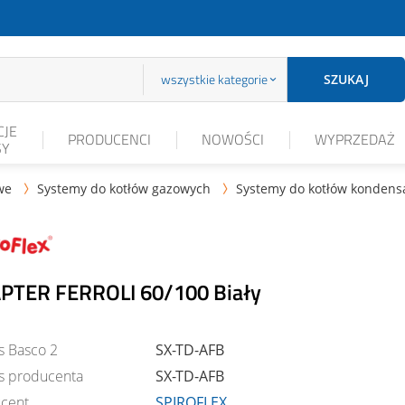
wszystkie kategorie
SZUKAJ
JE
PRODUCENCI
NOWOŚCI
WYPRZEDAŻ
SY
we
Systemy do kotłów gazowych
Systemy do kotłów kondens


PTER FERROLI 60/100 Biały
s Basco 2
SX-TD-AFB
s producenta
SX-TD-AFB
cent
SPIROFLEX