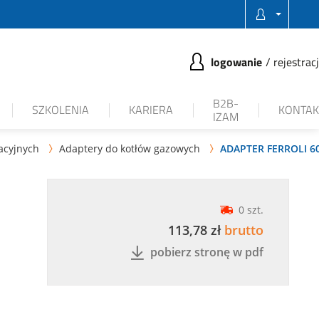
logowanie
rejestrac
B2B-
SZKOLENIA
KARIERA
KONTAK
IZAM
acyjnych
Adaptery do kotłów gazowych
ADAPTER FERROLI 60


0 szt.
113,78 zł
brutto
pobierz stronę w pdf