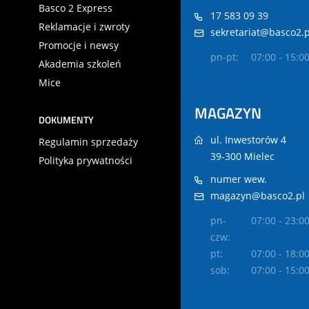
Basco 2 Express
17 583 09 39
Reklamacje i zwroty
sekretariat@basco2.p
Promocje i newsy
pn-pt:
07:00 - 15:0
Akademia szkoleń
Mice
MAGAZYN
DOKUMENTY
ul. Inwestorów 4
Regulamin sprzedaży
39-300 Mielec
Polityka prywatności
numer wew.
magazyn@basco2.pl
pn-
07:00 - 23:0
czw:
pt:
07:00 - 18:0
sob:
07:00 - 15:0