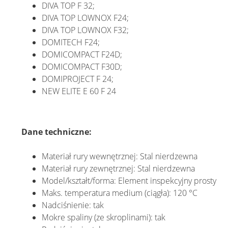
DIVA TOP F 32;
DIVA TOP LOWNOX F24;
DIVA TOP LOWNOX F32;
DOMITECH F24;
DOMICOMPACT F24D;
DOMICOMPACT F30D;
DOMIPROJECT F 24;
NEW ELITE E 60 F 24
Dane techniczne:
Materiał rury wewnętrznej: Stal nierdzewna
Materiał rury zewnętrznej: Stal nierdzewna
Model/kształt/forma: Element inspekcyjny prosty
Maks. temperatura medium (ciągła): 120 °C
Nadciśnienie: tak
Mokre spaliny (ze skroplinami): tak