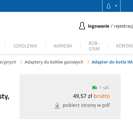
logowanie
rejestrac
B2B-
SZKOLENIA
KARIERA
KONTAK
IZAM
acyjnych
Adaptery do kotłów gazowych
Adapter do kotła I


1 szt.
ty,
49,57 zł
brutto
pobierz stronę w pdf