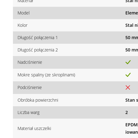
Materiał
Stal 
Model
Eleme
Kolor
Stal 
Długość połączenia 1
50 m
Długość połączenia 2
50 m
Nadciśnienie
Mokre spaliny (ze skroplinami)
Podciśnienie
Obróbka powierzchni
Stan 
Liczba warg
2
EPDM,
Materiał uszczelki
iowan