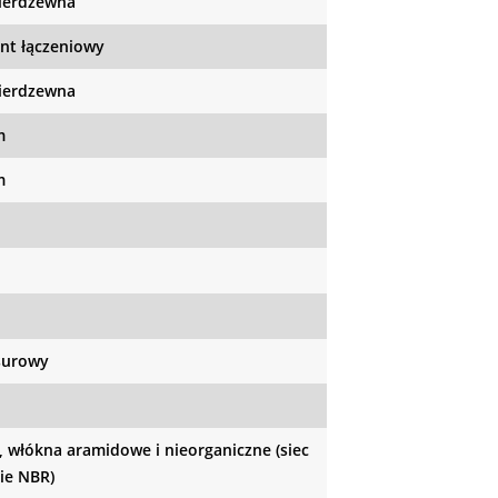
nierdzewna
nt łączeniowy
nierdzewna
m
m
surowy
 włókna aramidowe i nieorganiczne (siec
ie NBR)