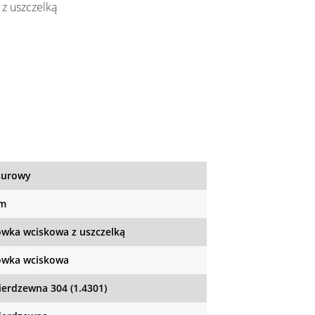
 z uszczelką
surowy
mm
wka wciskowa z uszczelką
wka wciskowa
nierdzewna 304 (1.4301)