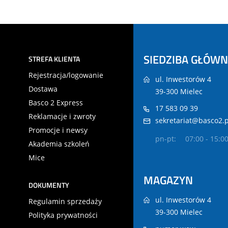
SIEDZIBA GŁÓW
STREFA KLIENTA
Rejestracja/logowanie
ul. Inwestorów 4
Dostawa
39-300 Mielec
Basco 2 Express
17 583 09 39
Reklamacje i zwroty
sekretariat@basco2.p
Promocje i newsy
pn-pt:
07:00 - 15:0
Akademia szkoleń
Mice
MAGAZYN
DOKUMENTY
ul. Inwestorów 4
Regulamin sprzedaży
39-300 Mielec
Polityka prywatności