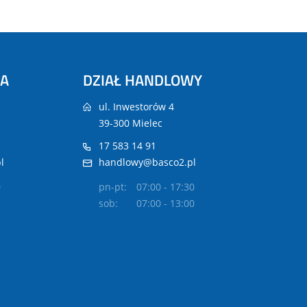
NA
DZIAŁ HANDLOWY
ul. Inwestorów 4
39-300 Mielec
17 583 14 91
l
handlowy@basco2.pl
0
pn-pt:
07:00 - 17:30
sob:
07:00 - 13:00