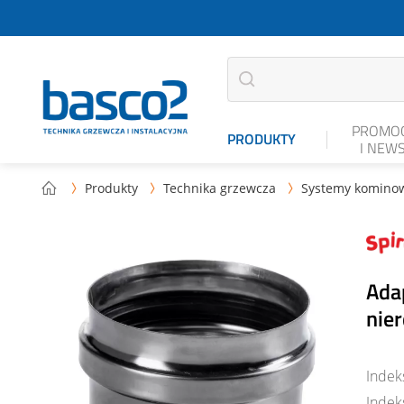
PROMOC
PRODUKTY
I NEW
Produkty
Technika grzewcza
Systemy komino



Ada
nie
Indek
Indek