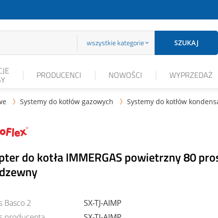
wszystkie kategorie
SZUKAJ
JE
PRODUCENCI
NOWOŚCI
WYPRZEDAŻ
SY
we
Systemy do kotłów gazowych
Systemy do kotłów kondens


pter do kotła IMMERGAS powietrzny 80 pros
rdzewny
s Basco 2
SX-TJ-AIMP
s producenta
SX-TJ-AIMP