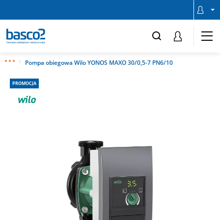
Pompa obiegowa Wilo YONOS MAXO 30/0,5-7 PN6/10
PROMOCJA