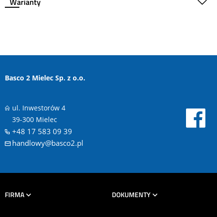
Warianty
Basco 2 Mielec Sp. z o.o.
ul. Inwestorów 4
39-300 Mielec
+48 17 583 09 39
handlowy@basco2.pl
FIRMA
DOKUMENTY