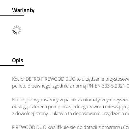
Warianty
Opis
Kocioł DEFRO FIREWOOD DUO to urządzenie przystosowa
pelletu drzewnego, zgodnie z normą PN-EN 303-5:2021-0
Kocioł jest wyposażony w palnik z automatycznym czyszc
obsługę czterech pomp oraz jednego zaworu mieszającego
z dowolnej strony – ułatwia to dopasowanie urządzenia d
FIREWOOD DUO kwalifikuje się do dotacji z programu Czy