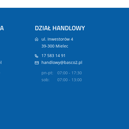
NA
DZIAŁ HANDLOWY
ul. Inwestorów 4
39-300 Mielec
17 583 14 91
l
handlowy@basco2.pl
0
pn-pt:
07:00 - 17:30
sob:
07:00 - 13:00