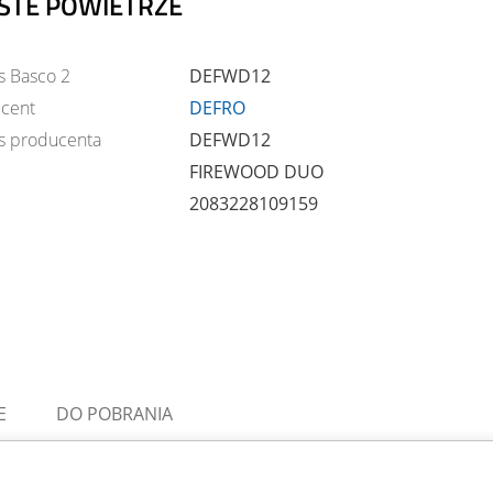
STE POWIETRZE
s Basco 2
DEFWD12
cent
DEFRO
s producenta
DEFWD12
FIREWOOD DUO
2083228109159
E
DO POBRANIA