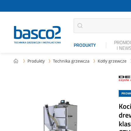
PROMOC
PRODUKTY
I NEW
Produkty
Technika grzewcza
Kotły grzewcze



PROM
Koc
dre
kla