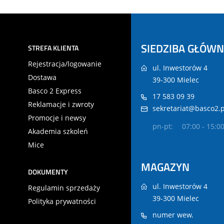
SIEDZIBA GŁÓW
STREFA KLIENTA
Rejestracja/logowanie
ul. Inwestorów 4
Dostawa
39-300 Mielec
Basco 2 Express
17 583 09 39
Reklamacje i zwroty
sekretariat@basco2.p
Promocje i newsy
pn-pt:
07:00 - 15:0
Akademia szkoleń
Mice
MAGAZYN
DOKUMENTY
ul. Inwestorów 4
Regulamin sprzedaży
39-300 Mielec
Polityka prywatności
numer wew.