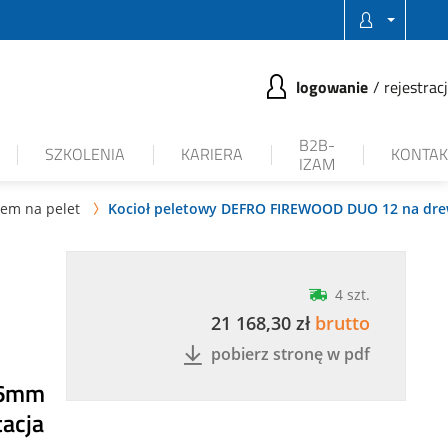
logowanie
rejestrac
B2B-
SZKOLENIA
KARIERA
KONTAK
IZAM
iem na pelet
Kocioł peletowy DEFRO FIREWOOD DUO 12 na drew

4 szt.
21 168,30 zł
brutto
pobierz stronę w pdf
y 6mm
acja