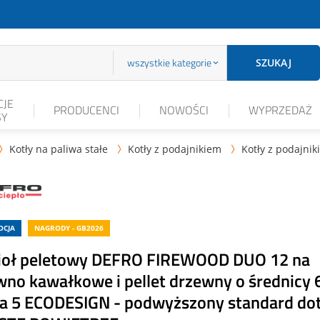
wszystkie kategorie
SZUKAJ
JE
PRODUCENCI
NOWOŚCI
WYPRZEDAŻ
SY
Kotły na paliwa stałe
Kotły z podajnikiem
Kotły z podajnik



OCJA
NAGRODY - GB2026
ioł peletowy DEFRO FIREWOOD DUO 12 na
wno kawałkowe i pellet drzewny o średnic
sa 5 ECODESIGN - podwyższony standard dot