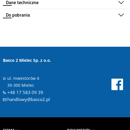
Dane techniczne
Do pobrania
Basco 2 Mielec Sp. z o.o.
ul. Inwestorów 4
39-300 Mielec
+48 17 583 09 39
handlowy@basco2.pl