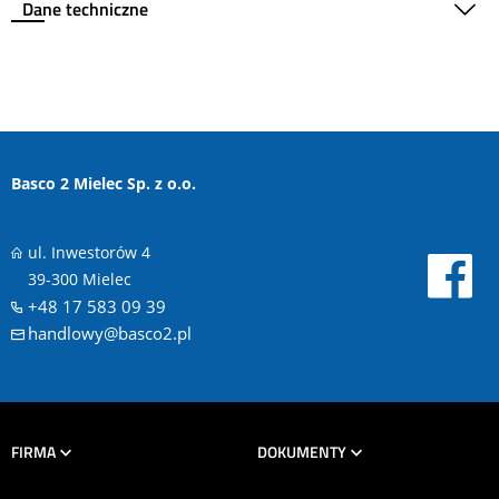
Dane techniczne
Basco 2 Mielec Sp. z o.o.
ul. Inwestorów 4
39-300 Mielec
+48 17 583 09 39
handlowy@basco2.pl
FIRMA
DOKUMENTY