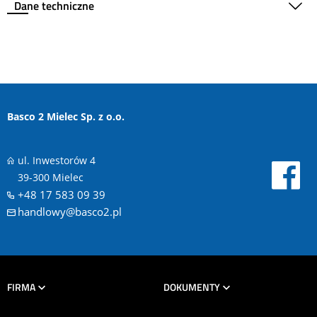
Dane techniczne
Basco 2 Mielec Sp. z o.o.
ul. Inwestorów 4
39-300 Mielec
+48 17 583 09 39
handlowy@basco2.pl
FIRMA
DOKUMENTY