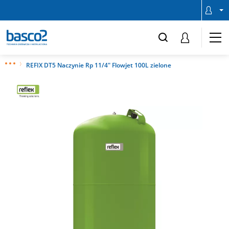
REFIX DT5 Naczynie Rp 11/4" Flowjet 100L zielone