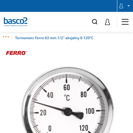
Termometr Ferro 63 mm 1/2" aksjalny 0-120°C