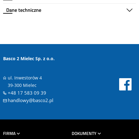
Dane techniczne
Basco 2 Mielec Sp. z o.o.
ul. Inwestorów 4
39-300 Mielec
+48 17 583 09 39
handlowy@basco2.pl
FIRMA
DOKUMENTY