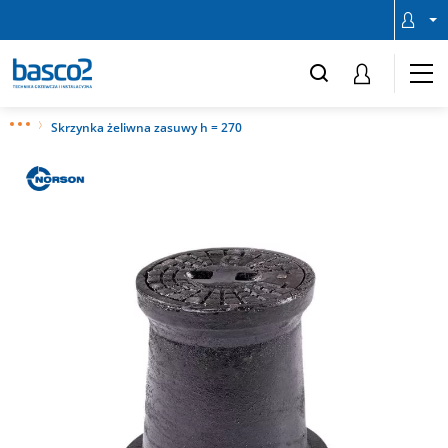
Skrzynka żeliwna zasuwy h = 270