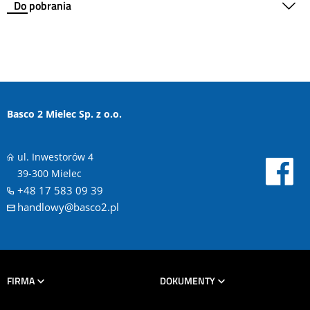
Do pobrania
Basco 2 Mielec Sp. z o.o.
ul. Inwestorów 4
39-300 Mielec
+48 17 583 09 39
handlowy@basco2.pl
FIRMA
DOKUMENTY