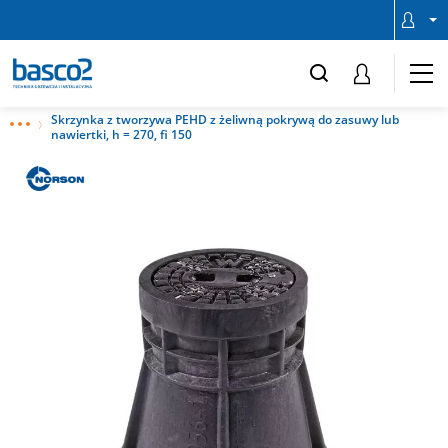
Skrzynka z tworzywa PEHD z żeliwną pokrywą do zasuwy lub
nawiertki, h = 270, fi 150