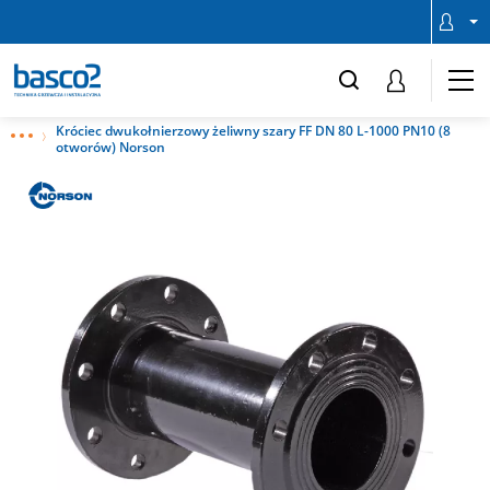
Króciec dwukołnierzowy żeliwny szary FF DN 80 L-1000 PN10 (8
otworów) Norson