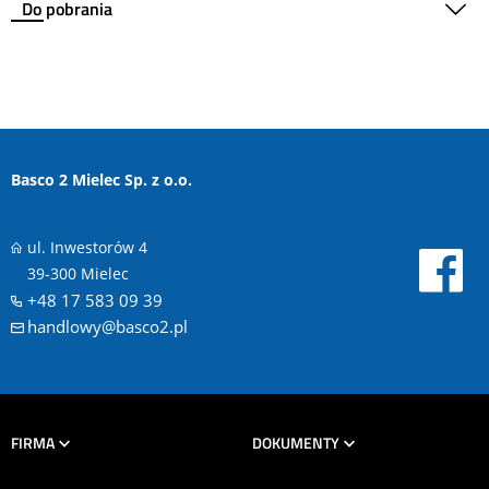
Do pobrania
Basco 2 Mielec Sp. z o.o.
ul. Inwestorów 4
39-300 Mielec
+48 17 583 09 39
handlowy@basco2.pl
FIRMA
DOKUMENTY